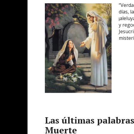
“Verda
días, l
¡alelu
y rego
Jesucr
mister
Las últimas palabras
Muerte