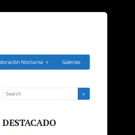
doración Nocturna
Galerias
DESTACADO