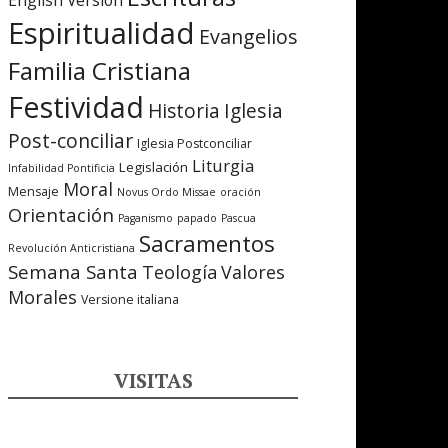
English Version
Espiritualidad
Evangelios
Familia Cristiana
Festividad
Iglesia
Historia
Post-conciliar
Iglesia Postconciliar
Liturgia
Legislación
Infabilidad Pontificia
Moral
Mensaje
Novus Ordo Missae
oración
Orientación
Paganismo
papado
Pascua
Sacramentos
Revolución Anticristiana
Semana Santa
Teología
Valores
Morales
Versione italiana
VISITAS