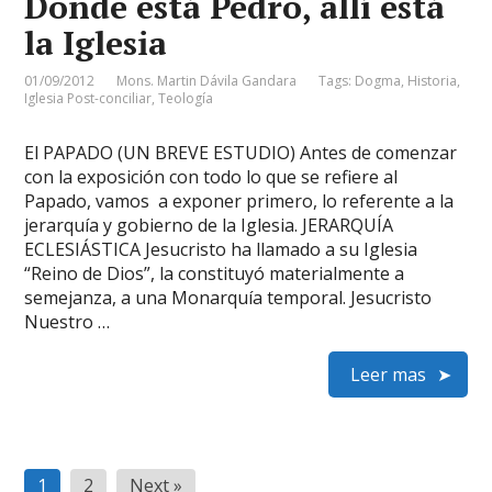
Donde está Pedro, allí está
la Iglesia
01/09/2012
Mons. Martin Dávila Gandara
Tags:
Dogma
,
Historia
,
Iglesia Post-conciliar
,
Teología
El PAPADO (UN BREVE ESTUDIO) Antes de comenzar
con la exposición con todo lo que se refiere al
Papado, vamos a exponer primero, lo referente a la
jerarquía y gobierno de la Iglesia. JERARQUÍA
ECLESIÁSTICA Jesucristo ha llamado a su Iglesia
“Reino de Dios”, la constituyó materialmente a
semejanza, a una Monarquía temporal. Jesucristo
Nuestro …
Leer mas
Paginación
1
2
Next »