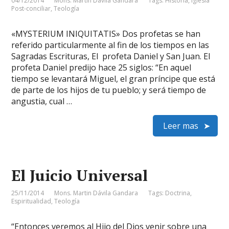
04/12/2014
Mons. Martin Dávila Gandara
Tags:
Historia
,
Iglesia
Post-conciliar
,
Teología
«MYSTERIUM INIQUITATIS» Dos profetas se han
referido particularmente al fin de los tiempos en las
Sagradas Escrituras, El profeta Daniel y San Juan. El
profeta Daniel predijo hace 25 siglos: “En aquel
tiempo se levantará Miguel, el gran príncipe que está
de parte de los hijos de tu pueblo; y será tiempo de
angustia, cual …
Leer mas
El Juicio Universal
25/11/2014
Mons. Martin Dávila Gandara
Tags:
Doctrina
,
Espiritualidad
,
Teología
“Entonces veremos al Hijo del Dios venir sobre una