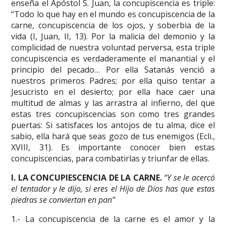
enseña el Apóstol S. Juan, la concupiscencia es triple:
“Todo lo que hay en el mundo es concupiscencia de la
carne, concupiscencia de los ojos, y soberbia de la
vida (I, Juan, II, 13). Por la malicia del demonio y la
complicidad de nuestra voluntad perversa, esta triple
concupiscencia es verdaderamente el manantial y el
principio del pecado… Por ella Satanás venció a
nuestros primeros Padres; por ella quiso tentar a
Jesucristo en el desierto; por ella hace caer una
multitud de almas y las arrastra al infierno, del que
estas tres concupiscencias son como tres grandes
puertas: Si satisfaces los antojos de tu alma, dice el
sabio, ella hará que seas gozo de tus enemigos (Ecli.,
XVIII, 31). Es importante conocer bien estas
concupiscencias, para combatirlas y triunfar de ellas.
I. LA CONCUPIESCENCIA DE LA CARNE.
“Y se le acercó
el tentador y le dijo, si eres el Hijo de Dios has que estas
piedras se conviertan en pan”
1.- La concupiscencia de la carne es el amor y la