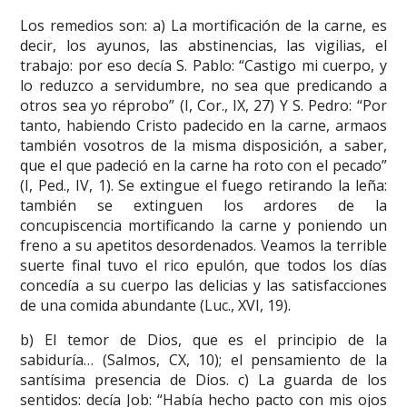
Los remedios son: a) La mortificación de la carne, es
decir, los ayunos, las abstinencias, las vigilias, el
trabajo: por eso decía S. Pablo: “Castigo mi cuerpo, y
lo reduzco a servidumbre, no sea que predicando a
otros sea yo réprobo” (I, Cor., IX, 27) Y S. Pedro: “Por
tanto, habiendo Cristo padecido en la carne, armaos
también vosotros de la misma disposición, a saber,
que el que padeció en la carne ha roto con el pecado”
(I, Ped., IV, 1). Se extingue el fuego retirando la leña:
también se extinguen los ardores de la
concupiscencia mortificando la carne y poniendo un
freno a su apetitos desordenados. Veamos la terrible
suerte final tuvo el rico epulón, que todos los días
concedía a su cuerpo las delicias y las satisfacciones
de una comida abundante (Luc., XVI, 19).
b) El temor de Dios, que es el principio de la
sabiduría… (Salmos, CX, 10); el pensamiento de la
santísima presencia de Dios. c) La guarda de los
sentidos: decía Job: “Había hecho pacto con mis ojos