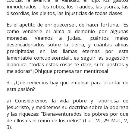
codicia, la avaricia, la vanidad, el lujo, los gastos
inmoderados…; los robos, los fraudes, las usuras, las
discordias, los pleitos, las injusticias de todas clases.
Es el apetito de enriquecerse , de hacer fortuna… Es
como venderle el alma al demonio por algunas
monedas. Veamos a Judas… ¡cuántos males
desencadenados sobre la tierra, y cuántas almas
precipitadas en las llamas eternas por esta
lamentable concupiscencia!… es seguir las sugestión
diabólica: “todas estas cosas te daré, si te postras y
me adoras” ¡Oh! ¡que promesa tan mentirosa!
3.- ¿Qué remedios hay que emplear para triunfar de
esta pasión?
a) Consideremos la vida pobre y laboriosa de
Jesucristo, y meditemos su doctrina sobre la pobreza
y las riquezas: “Bienaventurados los pobres por que
de ellos es el reino de los cielos” (Luc., VI, 29; Mat., V,
3).