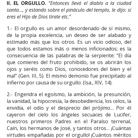
II. EL ORGULLO.
“Entonces llevó el diablo a la ciudad
santa…, y estando sobre el pináculo del templo, le dijo: si
eres el Hijo de Dios tírate etc.”
1.- El orgullo es un amor desordenado de sí mismo,
de la propia excelencia, un deseo de ser alabado y
estimado más que los otros. Es un vicio odioso, del
que todos estamos más o menos inficionados; es la
consecuencia de las palabras de la serpiente: “El día
que comieres del fruto prohibido, se os abrirán los
ojos y seréis como Dios, conocedores del bien y el
mal” (Gen. III, 5). El mismo demonio fue precipitado al
infierno por causa de su orgullo: (Isa., XIV, 14).
2.- Engendra el egoísmo, la ambición, la presunción,
la vanidad, la hipocresía, la desobediencia, los celos, la
envidia, el odio y el desprecio del prójimo… Por él
cayeron del cielo los ángeles secuaces de Lucifer,
nuestros primeros Padres en el Paraíso terrenal,
Caín, los hermanos de José, y tantos otros… ¡Cuántas
virtudes empañadas por el orgullo! ¡Cuántos méritos