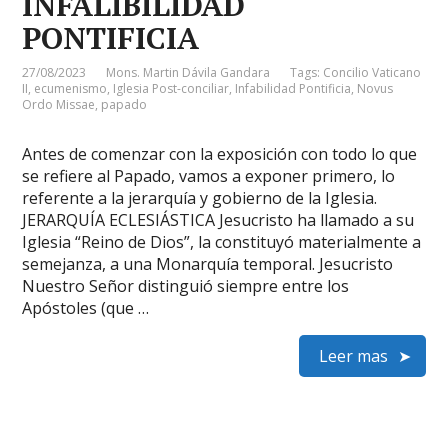
INFALIBILIDAD
PONTIFICIA
27/08/2023
Mons. Martin Dávila Gandara
Tags:
Concilio Vaticano
II
,
ecumenismo
,
Iglesia Post-conciliar
,
Infabilidad Pontificia
,
Novus
Ordo Missae
,
papado
Antes de comenzar con la exposición con todo lo que
se refiere al Papado, vamos a exponer primero, lo
referente a la jerarquía y gobierno de la Iglesia.
JERARQUÍA ECLESIÁSTICA Jesucristo ha llamado a su
Iglesia “Reino de Dios”, la constituyó materialmente a
semejanza, a una Monarquía temporal. Jesucristo
Nuestro Señor distinguió siempre entre los
Apóstoles (que …
Leer mas