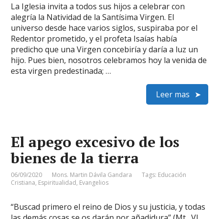
La Iglesia invita a todos sus hijos a celebrar con
alegría la Natividad de la Santísima Virgen. El
universo desde hace varios siglos, suspiraba por el
Redentor prometido, y el profeta Isaías había
predicho que una Virgen concebiría y daría a luz un
hijo. Pues bien, nosotros celebramos hoy la venida de
esta virgen predestinada; …
Leer mas
El apego excesivo de los
bienes de la tierra
06/09/2020
Mons. Martin Dávila Gandara
Tags:
Educación
Cristiana
,
Espiritualidad
,
Evangelios
“Buscad primero el reino de Dios y su justicia, y todas
las demás cosas se os darán por añadidura” (Mt., VI,