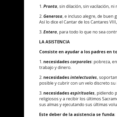
1.
Pronta
, sin dilación, sin vacilación, n
2.
Generosa
, e incluso alegre, de buen 
Así lo dice el Cantar de los Cantares VIII, 
3.
Entera
, para todo lo que no sea contr
LA ASISTENCIA
Consiste en ayudar a los padres en t
1.
necesidades
corporales
: pobreza, e
trabajo y dinero.
2.
necesidades
intelectuales
, soporta
posible y cubrir con un velo discreto su
3.
necesidades
espirituales
, pidiendo 
religiosos y a recibir los últimos Sacr
sus almas y ejecutando sus últimas vol
Este deber de la asistencia se funda
: