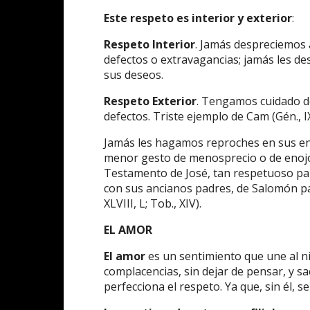
Este respeto es interior y exterior
:
Respeto Interior
. Jamás despreciemos 
defectos o extravagancias; jamás les d
sus deseos.
Respeto Exterior
. Tengamos cuidado de
defectos. Triste ejemplo de Cam (Gén., IX,
Jamás les hagamos reproches en sus en
menor gesto de menosprecio o de enojo 
Testamento de José, tan respetuoso par
con sus ancianos padres, de Salomón par
XLVIII, L; Tob., XIV).
EL AMOR
El amor
es un sentimiento que une al n
complacencias, sin dejar de pensar, y sa
perfecciona el respeto. Ya que, sin él, se