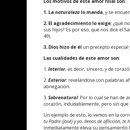
Los m
otivos de este amor filial
son
:
1.
La
naturaleza
lo manda
, y se encue
2.
El agradecimiento lo exige
; ¿qué n
sus hijos? Es por eso, que nos dice el Sab
49).
3.
Dios hizo de él
un precepto especial 
Las cualidades
de este amor
son
:
1.
Interior
, es decir, sincero, y de corazó
2.
Exterior
: revelándose con palabras af
abnegación.
3.
Sobrenatural
: Por lo cual se han de 
corazón, indudablemente, pero sin que 
Un ejemplo de esto, lo vemos en la corre
tu Padre (José) y yo, llenos de aflicción,
inmediatamente eleva su pensamiento hac