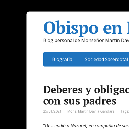
Obispo en
Blog personal de Monseñor Martín Dáv
Biografía
Sociedad Sacerdotal
Deberes y obligac
con sus padres
25/01/2021
Mons. Martin Dávila Gandara
Tags
“
Descendió a
Nazaret, en compañía de sus pa