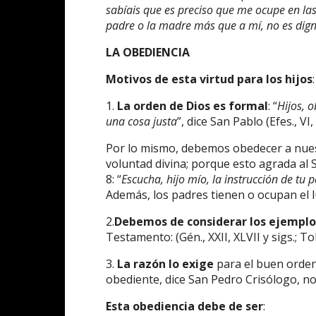
sabíais que es preciso que me ocupe en la
padre o la madre más que a mí, no es dig
LA OBEDIENCIA
Motivos de esta virtud para los hijos
:
1.
La orden de Dios es formal
: “
Hijos, 
una cosa justa
”, dice San Pablo (Efes., VI, 
Por lo mismo, debemos obedecer a nues
voluntad divina; porque esto agrada al S
8: “
Escucha, hijo mío, la instrucción de tu
Además, los padres tienen o ocupan el l
2.
Debemos de considerar los ejemplo
Testamento: (Gén., XXII, XLVII y sigs.; Tob
3.
La razón lo exige
para el buen orden 
obediente, dice San Pedro Crisólogo, no
Esta obediencia debe de ser
: