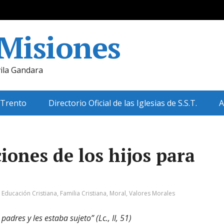
 Misiones
ila Gandara
 Trento
Directorio Oficial de las Iglesias de S.S.T.
A
iones de los hijos para
:
Educación Cristiana
,
Familia Cristiana
,
Moral
,
Valores Morales
dres y les estaba sujeto” (Lc., II, 51)