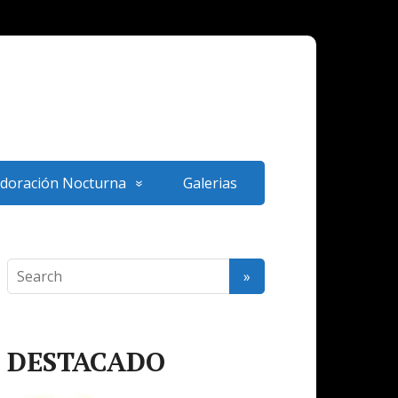
doración Nocturna
Galerias
DESTACADO