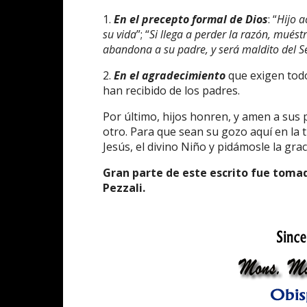
1.
E
n el precepto formal de Dios
: “
Hijo a
su vida
”; “
Si llega a perder la razón, muést
abandona a su padre, y será maldito del S
2.
En el agradecimiento
que exigen todos
han recibido de los padres.
Por último, hijos honren, y amen a sus 
otro. Para que sean su gozo aquí en la 
Jesús, el divino Niño y pidámosle la graci
Gran parte de este escrito fue tomado 
Pezzali.