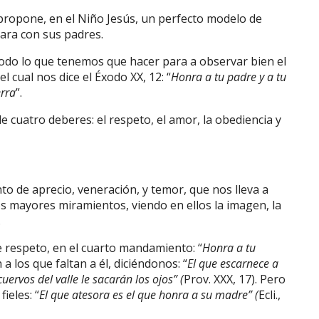
 propone, en el Niño Jesús, un perfecto modelo de
para con sus padres.
todo lo que tenemos que hacer para a observar bien el
l cual nos dice el Éxodo XX, 12: “
Honra a tu padre y a tu
erra
”.
cuatro deberes: el respeto, el amor, la obediencia y
o de aprecio, veneración, y temor, que nos lleva a
s mayores miramientos, viendo en ellos la imagen, la
.
 respeto, en el cuarto mandamiento: “
Honra a tu
a los que faltan a él, diciéndonos: “
El que escarnece a
ervos del valle le sacarán los ojos” (
Prov. XXX, 17). Pero
ieles: “
El que atesora es
el
que honra a su madre” (
Ecli.,