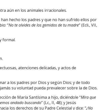
ntra aún en los animales irracionales.
o han hecho los padres y que no han sufrido ellos por
io: “
No te olvides de los gemidos de tu madre
” (Ecli., VII,
y formal.
n.
ectuosas, atenciones delicadas, y actos de
amar a los padres por Dios y según Dios; y de todo
jamás su voluntad pueda prevalecer sobre la de Dios.
cción de María Santísima a hijo, diciéndole “
Mira que
 te hemos andado buscando
” (Lc., II, 48); y Jesús
ia los derechos de su Padre Celestial y dice: “
¿No