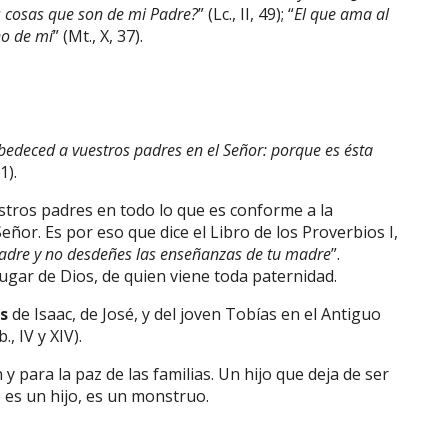
s cosas que son de mi Padre?
” (Lc., II, 49); “
El que ama al
no de mí
” (Mt., X, 37).
obedeced a vuestros padres en el Señor: porque es ésta
1).
tros padres en todo lo que es conforme a la
eñor. Es por eso que dice el Libro de los Proverbios I,
 padre y no desdeñes las enseñanzas de tu madre
”.
ugar de Dios, de quien viene toda paternidad.
s
de Isaac, de José, y del joven Tobías en el Antiguo
., IV y XIV).
y para la paz de las familias. Un hijo que deja de ser
 es un hijo, es un monstruo.