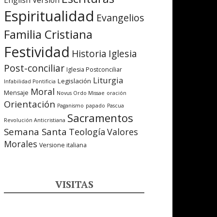
English Version
Espiritualidad
Evangelios
Familia Cristiana
Festividad
Iglesia
Historia
Post-conciliar
Iglesia Postconciliar
Liturgia
Legislación
Infabilidad Pontificia
Moral
Mensaje
Novus Ordo Missae
oración
Orientación
Paganismo
papado
Pascua
Sacramentos
Revolución Anticristiana
Semana Santa
Teología
Valores
Morales
Versione italiana
VISITAS