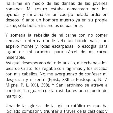
hallarme en medio de las danzas de las jóvenes
romanas. Mi rostro estaba demacrado por los
ayunos, y mi alma en un cuerpo helado ardía en
deseos. Y ante un hombre muerto ya en su propia
carne, sólo bullían incendios de pasiones.
Y sometía la rebeldía de mi carne con no comer
semanas enteras: donde veía un hondo valle, un
áspero monte y rocas escarpadas, lo escogía para
lugar de mi oración, para cárcel de mi carne
miserable.
Así que, desesperado de todo auxilio, me echaba a los
pies de Cristo, los regaba con lágrimas y los secaba
con mis cabellos. No me avergüenzo de confesar mi
desgracia y miseria” (Epist., XXII a Eustoquio, N. 7.
Migne, P. L. XXII, 398). Y San Jerónimo se atreve a
concluir: “La guarda de la castidad es una especie de
martirio”.
Una de las glorias de la Iglesia católica es que ha
logrado combatir y triunfar a través de la castidad; y