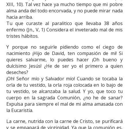
XIII, 10). Tal vez hace ya mucho tiempo que mi pobre
alma anda del todo encorvada, y no puede mirar nada
hacia arriba.
Tu que curaste al paralitico que llevaba 38 años
enfermo (Jn., V, 1) Considera el inveterado mal de mis
tristes hábitos.
Y porque no seguirle pidiendo como el ciego de
nacimiento ¡Hijo de David, ten compasión de mi! Si
quieres salvarme, lo puedes hacer ¡Oh bueno y
dulcísimo Jesús! ¿He de ser yo el primero a quien
deseches?
¡Oh! Señor mío y Salvador mío! Cuando se tocaba la
orla de tu vestido, la orla roja colocada en lo bajo de
tu vestido, se alcanzaba la salud. Y yo, que toco tu
cuerpo en la sagrada Comunión, ¿no he de sanar?
Expulsa para siempre el mal de mi alma amasada con
la Eucaristía.
La carne, nutrida con la carne de Cristo, se purificará
y se empapará de virginidad. Ya que la comunión es,