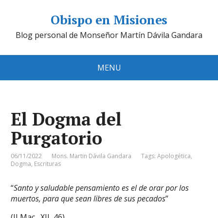
Obispo en Misiones
Blog personal de Monseñor Martín Dávila Gandara
MENU
El Dogma del
Purgatorio
06/11/2022
Mons. Martin Dávila Gandara
Tags:
Apologética
,
Dogma
,
Escrituras
“
Santo y saludable pensamiento es el de orar por los
muertos, para que sean libres de sus pecados
”
(II Mac., XII, 46)