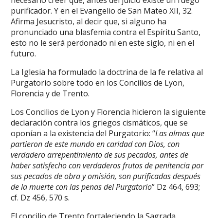
necesario creer que, antes del juicio existe un fuego
purificador. Y en el Evangelio de San Mateo XII, 32.
Afirma Jesucristo, al decir que, si alguno ha
pronunciado una blasfemia contra el Espíritu Santo,
esto no le será perdonado ni en este siglo, ni en el
futuro.
La Iglesia ha formulado la doctrina de la fe relativa al
Purgatorio sobre todo en los Concilios de Lyon,
Florencia y de Trento.
Los Concilios de Lyon y Florencia hicieron la siguiente
declaración contra los griegos cismáticos, que se
oponían a la existencia del Purgatorio: “
Las almas que
partieron de este mundo en caridad con Dios, con
verdadero arrepentimiento de sus pecados, antes de
haber satisfecho con verdaderos frutos de penitencia por
sus pecados de obra y omisión, son purificadas después
de la muerte con las penas del Purgatorio
” Dz 464, 693;
cf. Dz 456, 570 s.
El concilio de Trento fortaleciendo la Sagrada