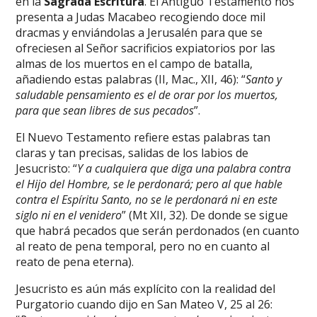
en la
Sagrada Escritura
. El Antiguo Testamento nos
presenta a Judas Macabeo recogiendo doce mil
dracmas y enviándolas a Jerusalén para que se
ofreciesen al Señor sacrificios expiatorios por las
almas de los muertos en el campo de batalla,
añadiendo estas palabras (II, Mac., XII, 46): “
Santo y
saludable pensamiento es el de orar por los muertos,
para que sean libres de sus pecados
”.
El Nuevo Testamento refiere estas palabras tan
claras y tan precisas, salidas de los labios de
Jesucristo: “
Y a cualquiera que diga una palabra contra
el Hijo del Hombre, se le perdonará; pero al que hable
contra el Espíritu Santo, no se le perdonará ni en este
siglo ni en el venidero
” (Mt XII, 32). De donde se sigue
que habrá pecados que serán perdonados (en cuanto
al reato de pena temporal, pero no en cuanto al
reato de pena eterna).
Jesucristo es aún más explícito con la realidad del
Purgatorio cuando dijo en San Mateo V, 25 al 26: