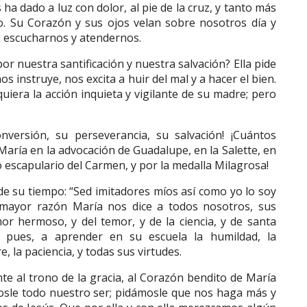
ha dado a luz con dolor, al pie de la cruz, y tanto más
 Su Corazón y sus ojos velan sobre nosotros día y
a escucharnos y atendernos.
por nuestra santificación y nuestra salvación? Ella pide
os instruye, nos excita a huir del mal y a hacer el bien.
uiera la acción inquieta y vigilante de su madre; pero
versión, su perseverancia, su salvación! ¡Cuántos
aría en la advocación de Guadalupe, en la Salette, en
 escapulario del Carmen, y por la medalla Milagrosa!
s de su tiempo: “Sed imitadores míos así como yo lo soy
ha mayor razón María nos dice a todos nosotros, sus
or hermoso, y del temor, y de la ciencia, y de santa
s, pues, a aprender en su escuela la humildad, la
 la paciencia, y todas sus virtudes.
e al trono de la gracia, al Corazón bendito de María
le todo nuestro ser; pidámosle que nos haga más y