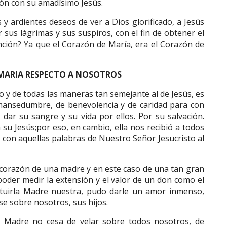
ión con su amadísimo Jesús.
y ardientes deseos de ver a Dios glorificado, a Jesús
sus lágrimas y sus suspiros, con el fin de obtener el
nción? Ya que el Corazón de María, era el Corazón de
MARIA RESPECTO A NOSOTROS
o y de todas las maneras tan semejante al de Jesús, es
 mansedumbre, de benevolencia y de caridad para con
dar su sangre y su vida por ellos. Por su salvación.
 su Jesús;por eso, en cambio, ella nos recibió a todos
 con aquellas palabras de Nuestro Señor Jesucristo al
l corazón de una madre y en este caso de una tan gran
oder medir la extensión y el valor de un don como el
stituirla Madre nuestra, pudo darle un amor inmenso,
e sobre nosotros, sus hijos.
a Madre no cesa de velar sobre todos nosotros, de