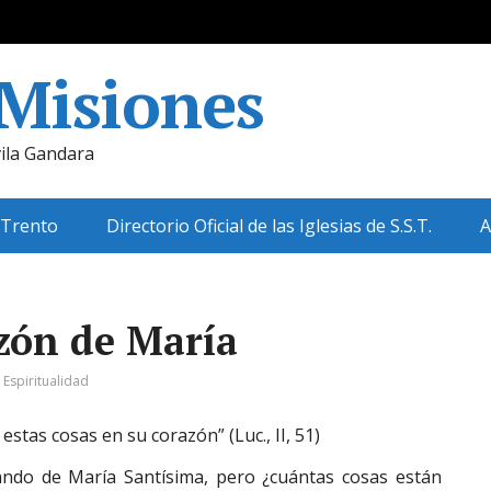
 Misiones
ila Gandara
 Trento
Directorio Oficial de las Iglesias de S.S.T.
A
zón de María
:
Espiritualidad
stas cosas en su corazón” (Luc., II, 51)
lando de María Santísima, pero ¿cuántas cosas están