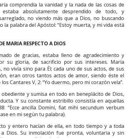
ría comprendía la vanidad y la nada de las cosas de
estaba absolutamente desprendido de todo, y
esarreglado, no viendo más que a Dios, no buscando
 la palabra del Apóstol: “Estoy muerta, y mi vida está
DE MARIA RESPECTO A DIOS
mado de gracias, estaba lleno de agradecimiento y
 su gloria, de sacrificio por sus intereses. María
 no vivía sino para Él; cada uno de sus actos, de sus
ón, eran otros tantos actos de amor, siendo éste el
 los Cantares V, 2: “Yo duermo, pero mi corazón vela”.
 obediente y sumisa en todo en beneplácito de Dios,
ducta. Y su constante estribillo consistía en aquellas
 38: “Ecce ancilla Domini, fiat mihi secundum verbum
gase en mi según tu palabra).
ecto y entero hacían de ella, en todo tiempo y a toda
 a Dios. Su inmolación fue pronta, voluntaria y sin