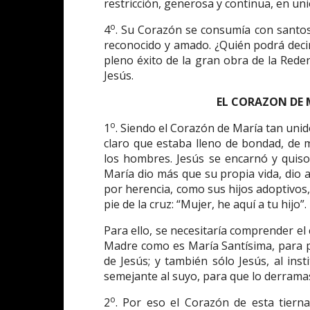
restricción, generosa y continua, en un
o
4
. Su Corazón se consumía con santos 
reconocido y amado. ¿Quién podrá decir 
pleno éxito de la gran obra de la Rede
Jesús.
EL CORAZON DE 
o
1
. Siendo el Corazón de María tan unid
claro que estaba lleno de bondad, de
los hombres. Jesús se encarnó y quiso 
María dio más que su propia vida, dio a
por herencia, como sus hijos adoptivos,
pie de la cruz: “Mujer, he aquí a tu hijo”.
Para ello, se necesitaría comprender e
Madre como es María Santísima, para p
de Jesús; y también sólo Jesús, al in
semejante al suyo, para que lo derramas
o
2
. Por eso el Corazón de esta tiern