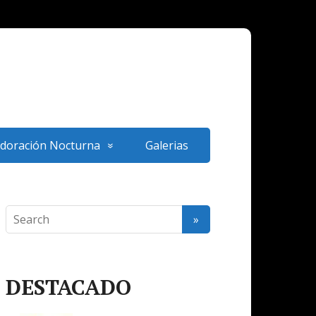
doración Nocturna
Galerias
DESTACADO