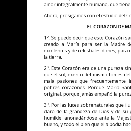
amor integralmente humano, que tiene al
Ahora, prosigamos con el estudio del C
EL CORAZON DE M
o
1
. Se puede decir que este Corazón sa
creado a María para ser la Madre de
excelentes y de celestiales dones, para
la tierra.
o
2
. Este Corazón era de una pureza s
que el sol, exento del mismo fomes del
mala pasiones que frecuentemente i
pobres corazones. Porque María Santí
original, porque jamás empañó la purez
o
3
. Por las luces sobrenaturales que i
claro de la grandeza de Dios y de su
humilde, anonadándose ante la Majesta
bueno, y todo el bien que ella podía hac