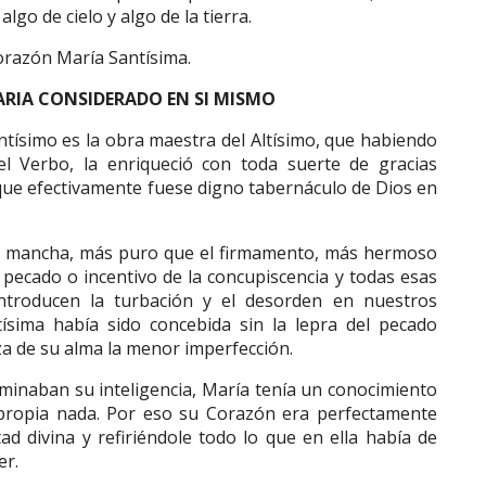
go de cielo y algo de la tierra.
orazón María Santísima.
ARIA CONSIDERADO EN SI MISMO
ntísimo es la obra maestra del Altísimo, que habiendo
l Verbo, la enriqueció con toda suerte de gracias
 que efectivamente fuese digno tabernáculo de Dios en
in mancha, más puro que el firmamento, más hermoso
 pecado o incentivo de la concupiscencia y todas esas
ntroducen la turbación y el desorden en nuestros
sima había sido concebida sin la lepra del pecado
a de su alma la menor imperfección.
luminaban su inteligencia, María tenía un conocimiento
 propia nada. Por eso su Corazón era perfectamente
d divina y refiriéndole todo lo que en ella había de
er.