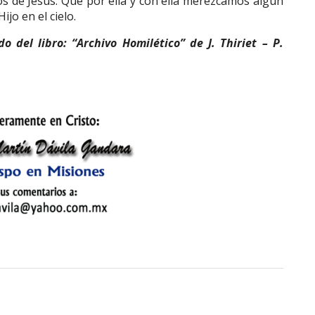
s de Jesús. Que por ella y con ella merezcamos algún
jo en el cielo.
 del libro: “Archivo Homilético” de J. Thiriet – P.