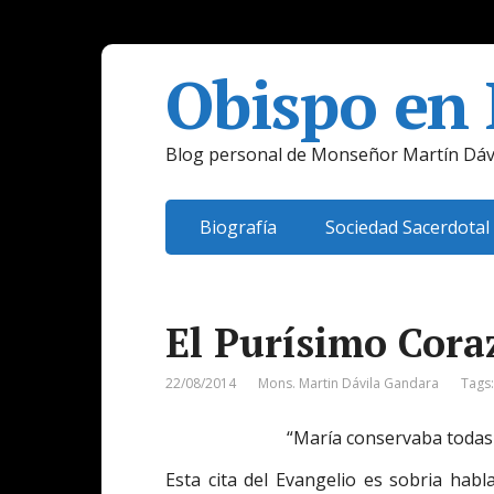
Obispo en
Blog personal de Monseñor Martín Dáv
Biografía
Sociedad Sacerdotal
El Purísimo Cora
22/08/2014
Mons. Martin Dávila Gandara
Tags
“María conservaba todas e
Esta cita del Evangelio es sobria hab