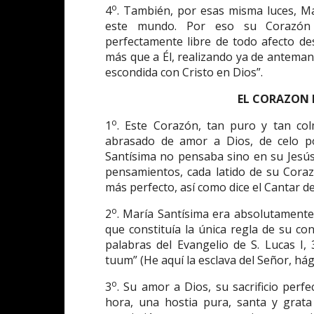
o
4
. También, por esas misma luces, Ma
este mundo. Por eso su Corazón 
perfectamente libre de todo afecto d
más que a Él, realizando ya de antemano
escondida con Cristo en Dios”.
EL CORAZON 
o
1
. Este Corazón, tan puro y tan col
abrasado de amor a Dios, de celo por
Santísima no pensaba sino en su Jesús,
pensamientos, cada latido de su Coraz
más perfecto, así como dice el Cantar de
o
2
. María Santísima era absolutamente
que constituía la única regla de su con
palabras del Evangelio de S. Lucas I,
tuum” (He aquí la esclava del Señor, há
o
3
. Su amor a Dios, su sacrificio perf
hora, una hostia pura, santa y grata