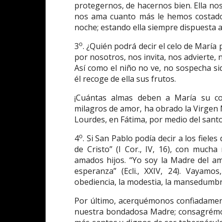
protegernos, de hacernos bien. Ella nos 
nos ama cuanto más le hemos costado.
noche; estando ella siempre dispuesta 
o
3
. ¿Quién podrá decir el celo de María 
por nosotros, nos invita, nos advierte, n
Así como el niño no ve, no sospecha siq
él recoge de ella sus frutos.
¡Cuántas almas deben a María su con
milagros de amor, ha obrado la Virgen M
Lourdes, en Fátima, por medio del santo
o
4
. Si San Pablo podía decir a los fiele
de Cristo” (I Cor., IV, 16), con muc
amados hijos. “Yo soy la Madre del am
esperanza” (Ecli., XXIV, 24). Vayamo
obediencia, la modestia, la mansedumbre,
Por último, acerquémonos confiadament
nuestra bondadosa Madre; consagrémos