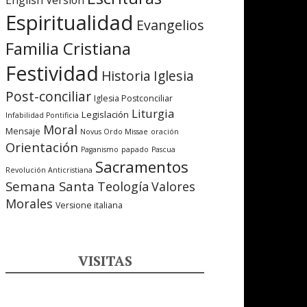
English Version
Espiritualidad
Evangelios
Familia Cristiana
Festividad
Iglesia
Historia
Post-conciliar
Iglesia Postconciliar
Liturgia
Legislación
Infabilidad Pontificia
Moral
Mensaje
Novus Ordo Missae
oración
Orientación
Paganismo
papado
Pascua
Sacramentos
Revolución Anticristiana
Semana Santa
Teología
Valores
Morales
Versione italiana
VISITAS