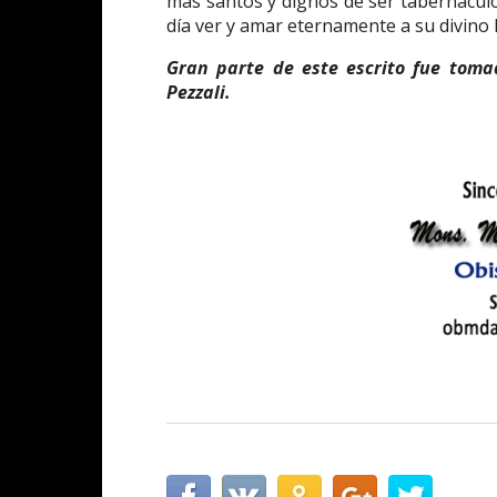
más santos y dignos de ser tabernáculo
día ver y amar eternamente a su divino Hi
Gran parte de este escrito fue tomado
Pezzali.