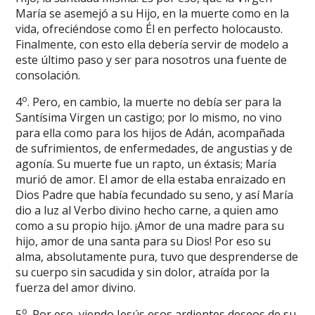
María se asemejó a su Hijo, en la muerte como en la
vida, ofreciéndose como Él en perfecto holocausto.
Finalmente, con esto ella debería servir de modelo a
este último paso y ser para nosotros una fuente de
consolación.
o
4
. Pero, en cambio, la muerte no debía ser para la
Santísima Virgen un castigo; por lo mismo, no vino
para ella como para los hijos de Adán, acompañada
de sufrimientos, de enfermedades, de angustias y de
agonía. Su muerte fue un rapto, un éxtasis; María
murió de amor. El amor de ella estaba enraizado en
Dios Padre que había fecundado su seno, y así María
dio a luz al Verbo divino hecho carne, a quien amo
como a su propio hijo. ¡Amor de una madre para su
hijo, amor de una santa para su Dios! Por eso su
alma, absolutamente pura, tuvo que desprenderse de
su cuerpo sin sacudida y sin dolor, atraída por la
fuerza del amor divino.
o
5
. Por eso, viendo Jesús esos ardientes deseos de su