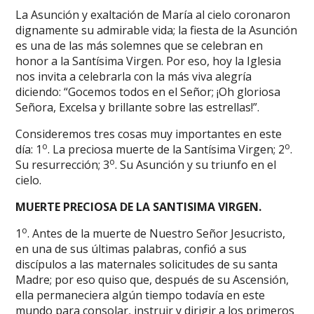
La Asunción y exaltación de María al cielo coronaron
dignamente su admirable vida; la fiesta de la Asunción
es una de las más solemnes que se celebran en
honor a la Santísima Virgen. Por eso, hoy la Iglesia
nos invita a celebrarla con la más viva alegría
diciendo: “Gocemos todos en el Señor; ¡Oh gloriosa
Señora, Excelsa y brillante sobre las estrellas!”.
Consideremos tres cosas muy importantes en este
o
o
día: 1
. La preciosa muerte de la Santísima Virgen; 2
.
o
Su resurrección; 3
. Su Asunción y su triunfo en el
cielo.
MUERTE PRECIOSA DE LA SANTISIMA VIRGEN.
o
1
. Antes de la muerte de Nuestro Señor Jesucristo,
en una de sus últimas palabras, confió a sus
discípulos a las maternales solicitudes de su santa
Madre; por eso quiso que, después de su Ascensión,
ella permaneciera algún tiempo todavía en este
mundo para consolar, instruir y dirigir a los primeros