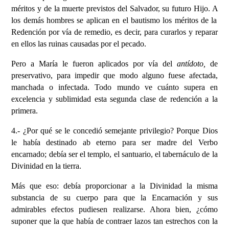
méritos y de la muerte previstos del Salvador,
s
u futuro
H
ijo.
A
los demás hombres se aplican
e
n el bautismo los méritos de
l
a
R
edención por vía de remedio, es decir, para curarlos y reparar
en ellos las ru
inas
causadas por el pecado.
Pero a María
le fueron aplicados
por vía del
antídoto,
de
preservativo,
para impedir que
modo alguno fuese afectada,
manchada
o
infectada.
Todo mundo ve
cuánto supera en
excelencia y sublimidad esta segunda clase de redención a la
primera.
4.- ¿P
or qué se le concedió semejante privilegio?
Por
que Dios
l
e había
destinado ab eterno
para ser
madre del
V
erbo
encarnado;
debía ser el
templo, el santuario, el tabernáculo de la
D
ivinidad en la tierra.
M
ás que eso: debía proporcionar a la
D
ivinidad la misma
su
bs
tancia de su cuerpo para que la Encarnación y sus
admirables efectos pudiesen realizarse.
Ahora bien,
¿
có
mo
suponer
que la que había de contraer
laz
os tan estrechos con la