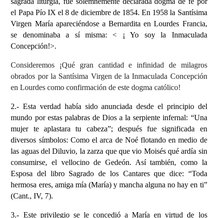
sagrada liturgia, fue sole
m
nemente declarada dogma de fe por
el Papa
Pío IX
el 8 de diciembre de 1854.
En
1958
la Santísima
Virgen
María apareciéndose a
B
ernardita en Lourdes Francia,
se denominaba a sí misma: < ¡ Yo
soy la
I
nmaculada
Concepción!
>.
Consideremos ¡Qué gran cantidad e infinidad de milagros
obrados por la Santísima Virgen de la Inmaculada Concepción
en Lourdes como confirmación de este dogma católico!
2.- Esta verdad
había sido anunciada desde el principio del
mundo por estas palabras de Dios a la serpiente infernal: “
Una
mujer te
aplastara tu cabeza”; después
fue
significad
a
en
diversos símbolos:
Como e
l arca de Noé
flotando
en medio
de
las
aguas del
D
iluvio,
la zarza que
que vio Moisés qué ardía sin
consumirse, el vellocino de Gedeón.
Así también, como la
Esposa
de
l libro Sagrado de
los
C
antares
que dice:
“
Toda
hermosa eres, amiga mía (María) y mancha alguna no hay en ti”
(Cant., IV,
7
).
3.-
E
ste privilegio se le concedió a María en virtud de los