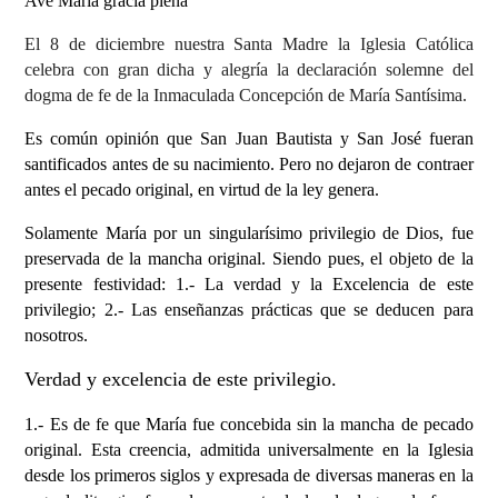
Ave María gracia plena
El 8 de diciembre nuestra Santa Madre la Iglesia Católica
celebra con gran dicha y alegría la declaración solemne del
dogma de fe de la Inmaculada Concepción de María Santísima.
Es común opinión que
San Juan Bautista
y San José fueran
santificados
antes
de su nacimiento.
P
ero no deja
ron de contraer
antes el pecado
original, en virtud de la ley genera.
S
olamente María por un singularísimo privilegio de Dios, fue
preservada de la
m
ancha original.
Siendo pues,
el objeto de la
presente festividad:
1.-
L
a verdad y la Excelencia de este
privilegio;
2.-
L
as enseñanzas prácticas que se deducen para
nosotros.
V
erdad y excelencia de este privilegi
o.
1.- Es de fe que María
fue concebida sin la
m
ancha de pecado
original.
Esta creencia,
admitida universalmente
en la
I
glesia
d
esde los primeros siglos y expresada de diversas maneras en la