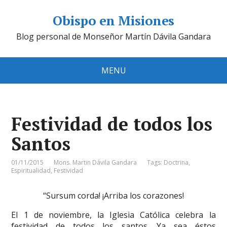
Obispo en Misiones
Blog personal de Monseñor Martín Dávila Gandara
MENU
Festividad de todos los
Santos
01/11/2015
Mons. Martin Dávila Gandara
Tags:
Doctrina
,
Espiritualidad
,
Festividad
“Sursum corda! ¡Arriba los corazones!
El 1 de noviembre, la Iglesia Católica celebra la
festividad de todos los santos. Ya sea éstos