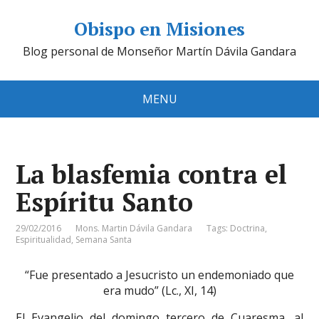
Obispo en Misiones
Blog personal de Monseñor Martín Dávila Gandara
MENU
La blasfemia contra el
Espíritu Santo
29/02/2016
Mons. Martin Dávila Gandara
Tags:
Doctrina
,
Espiritualidad
,
Semana Santa
“Fue presentado a Jesucristo un endemoniado que
era mudo” (Lc., XI, 14)
El Evangelio del domingo tercero de Cuaresma, al