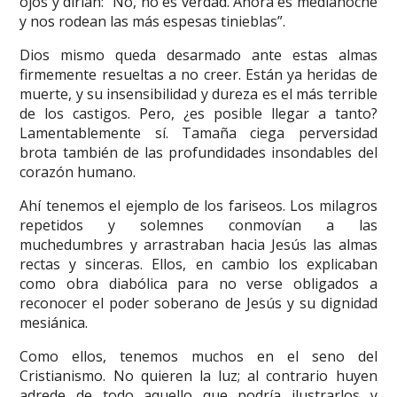
ojos y dirían: “No, no es verdad. Ahora es medianoche
y nos rodean las más espesas tinieblas”.
Dios mismo queda desarmado ante estas almas
firmemente resueltas a no creer. Están ya heridas de
muerte, y su insensibilidad y dureza es el más terrible
de los castigos. Pero, ¿es posible llegar a tanto?
Lamentablemente sí. Tamaña ciega perversidad
brota también de las profundidades insondables del
corazón humano.
Ahí tenemos el ejemplo de los fariseos. Los milagros
repetidos y solemnes conmovían a las
muchedumbres y arrastraban hacia Jesús las almas
rectas y sinceras. Ellos, en cambio los explicaban
como obra diabólica para no verse obligados a
reconocer el poder soberano de Jesús y su dignidad
mesiánica.
Como ellos, tenemos muchos en el seno del
Cristianismo. No quieren la luz; al contrario huyen
adrede de todo aquello que podría ilustrarlos y