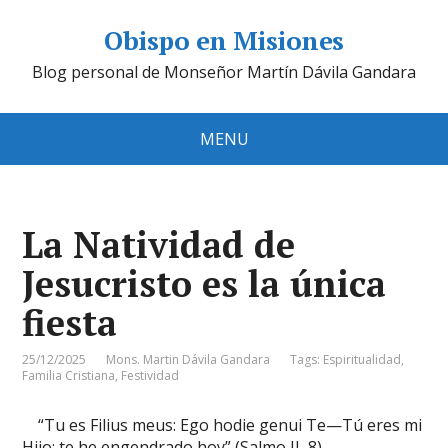
Obispo en Misiones
Blog personal de Monseñor Martín Dávila Gandara
MENU
La Natividad de
Jesucristo es la única
fiesta
25/12/2025
Mons. Martin Dávila Gandara
Tags:
Espiritualidad
,
Familia Cristiana
,
Festividad
“Tu es Filius meus: Ego hodie genui Te—Tú eres mi
Hijo: te he engendrado hoy” (Salmo II, 8).