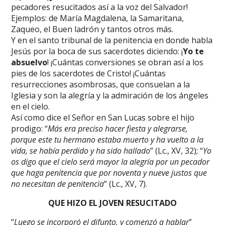
pecadores resucitados así a la voz del Salvador!
Ejemplos: de María Magdalena, la Samaritana,
Zaqueo, el Buen ladrón y tantos otros más.
Y en el santo tribunal de la penitencia en donde habla
Jesús por la boca de sus sacerdotes diciendo: ¡
Yo te
absuelvo
! ¡Cuántas conversiones se obran así a los
pies de los sacerdotes de Cristo! ¡Cuántas
resurrecciones asombrosas, que consuelan a la
Iglesia y son la alegría y la admiración de los ángeles
en el cielo.
Así como dice el Señor en San Lucas sobre el hijo
prodigo: “
Más era preciso hacer fiesta y alegrarse,
porque este tu hermano estaba muerto y ha vuelto a la
vida, se había perdido y ha sido hallado
” (Lc., XV, 32); “
Yo
os digo que el cielo será mayor la alegría por un pecador
que haga penitencia que por noventa y nueve justos que
no necesitan de penitencia
” (Lc., XV, 7).
QUE HIZO EL JOVEN RESUCITADO
“
Luego se incorporó el difunto, y comenzó a hablar
”