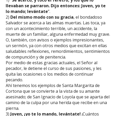
1) “
Se acercó, y toco el féretro, y los que lo
llevaban se parraron. Dijo entonces: Joven, yo te
lo mando; levántate
”.
2)
Del mismo modo con su gracia
, el bondadoso
Salvador se acerca a las almas muertas. Las toca, ya
con un acontecimiento terrible, un accidente, la
muerte de un familiar, alguna enfermedad muy grave.
O, también, con avisos o ejemplos impresionantes,
un sermón, ya con otros medios que excitan en ellas
saludables reflexiones, remordimientos, sentimientos
de compunción y de penitencia.
Por medio de estas gracias actuales, el Señor al
pecador, le detiene el curso de sus pasiones, y les
quita las ocasiones o los medios de continuar
pecando.
Ahí tenemos los ejemplos de Santa Margarita de
Cortona que se convierte a la vista de su amante
asesinado; de San Ignacio de Loyola que se aparta del
camino de la culpa por una herida que recibe en una
pierna.
3)
Joven, ¡yo te lo mando, levántate!
¡Cuántos