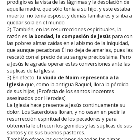
prodigio es la vista de las lágrimas y la desolación de
aquella madre, que sólo tenía a su hijo, y este estaba
muerto, no tenía esposo, y demás familiares y si iba a
quedar sola en el mundo.
2) También, en las resurrecciones espirituales, la
razón es
la bondad, la compasión de Jesús
para con
las pobres almas caídas en el abismo de la iniquidad,
que aunque pecadoras Él no deja de amarlas, pues las
rescató con el precio de su sangre preciosísima. Pero
a Jesús le agrada operar estas conversiones ante las
súplicas de la Iglesia.
3) En efecto,
la viuda de Naim representa a la
Iglesia
que, como la antigua Raquel, llora la pérdida
de sus hijos, (Profecía de los santos inocentes
asesinados por Herodes).
La Iglesia hace presente a Jesús continuamente su
dolor. Los Sacerdotes lloran, y no cesan en pedir la
resurrección espiritual de los pecadores y para
obtenerla le ofrecen los gemidos y las súplicas de sus
santos y de sus buenos pastores.
También ofrece las oraciones de todas las almas