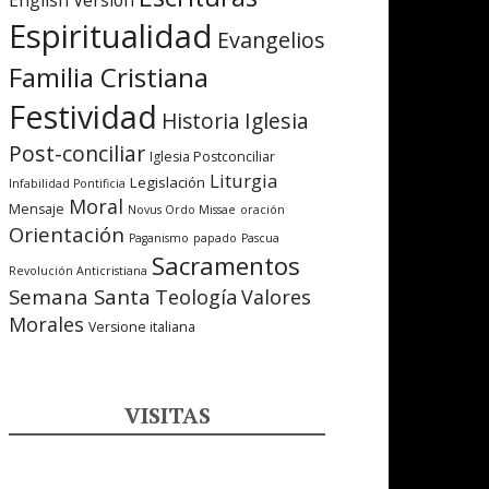
English Version
Espiritualidad
Evangelios
Familia Cristiana
Festividad
Iglesia
Historia
Post-conciliar
Iglesia Postconciliar
Liturgia
Legislación
Infabilidad Pontificia
Moral
Mensaje
Novus Ordo Missae
oración
Orientación
Paganismo
papado
Pascua
Sacramentos
Revolución Anticristiana
Semana Santa
Teología
Valores
Morales
Versione italiana
VISITAS