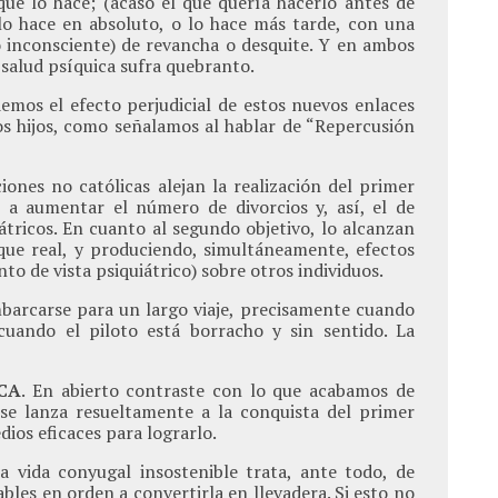
ue lo hace; (acaso el que quería hacerlo antes de
o lo hace en absoluto, o lo hace más tarde, con una
 inconsciente) de revancha o desquite. Y en ambos
u salud psíquica sufra quebranto.
emos el efecto perjudicial de estos nuevos enlaces
los hijos, como señalamos al hablar de “Repercusión
iones no católicas alejan la realización del primer
n a aumentar el número de divorcios y, así, el de
átricos. En cuanto al segundo objetivo, lo alcanzan
ue real, y produciendo, simultáneamente, efectos
nto de vista psiquiátrico) sobre otros individuos.
barcarse para un largo viaje, precisamente cuando
cuando el piloto está borracho y sin sentido. La
CA
. En abierto contraste con lo que acabamos de
a se lanza resueltamente a la conquista del primer
dios eficaces para lograrlo.
 vida conyugal insostenible trata, ante todo, de
ables en orden a convertirla en llevadera. Si esto no