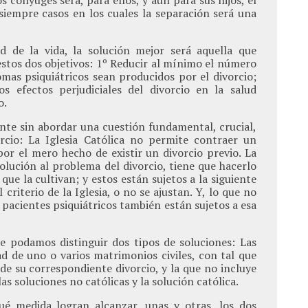
s cónyuges será, para ellos, y aún para sus hijos, el
iempre casos en los cuales la separación será una
ad de la vida, la solución mejor será aquella que
stos dos objetivos: 1º Reducir al mínimo el número
omas psiquiátricos sean producidos por el divorcio;
s efectos perjudiciales del divorcio en la salud
o.
te sin abordar una cuestión fundamental, crucial,
rcio: La Iglesia Católica no permite contraer un
por el mero hecho de existir un divorcio previo. La
 solución al problema del divorcio, tiene que hacerlo
 que la cultivan; y estos están sujetos a la siguiente
l criterio de la Iglesia, o no se ajustan. Y, lo que no
pacientes psiquiátricos también están sujetos a esa
e podamos distinguir dos tipos de soluciones: Las
ad de uno o varios matrimonios civiles, con tal que
de su correspondiente divorcio, y la que no incluye
 las soluciones no católicas y la solución católica.
é medida logran alcanzar, unas y otras, los dos