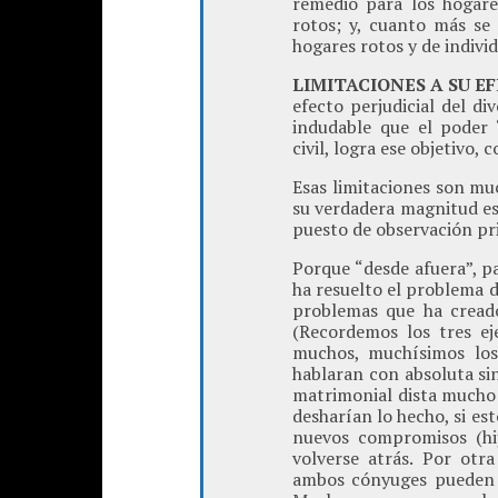
remedio para los hogare
rotos; y, cuanto más se
hogares rotos y de indivi
LIMITACIONES A SU EF
efecto perjudicial del di
indudable que el poder
civil, logra ese objetivo, 
Esas limitaciones son mu
su verdadera magnitud es
puesto de observación pri
Porque “desde afuera”, p
ha resuelto el problema d
problemas que ha creado
(Recordemos los tres ej
muchos, muchísimos los 
hablaran con absoluta si
matrimonial dista mucho 
desharían lo hecho, si est
nuevos compromisos (hi
volverse atrás. Por otr
ambos cónyuges pueden “