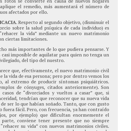
s rotos se convierte en causa de nuevos hogares
 aplique el remedio, más aumentará el número de
duos afectados por ello.
ICACIA
. Respecto al segundo objetivo, (disminuir el
vorcio sobre la salud psíquica de cada individuo) es
 “rehacer la vida” mediante un nuevo matrimonio
con ciertas limitaciones.
cho más importantes de lo que pudiera pensarse. Y
 casi imposible de aquilatar para quien no tenga un
vilegiado, del tipo del nuestro.
arece que, efectivamente, el nuevo matrimonio civil
e la vida de esa persona; pero por dentro vemos los
, al extremo de producir síntomas psiquiátricos.
emplos de cónyuges, citados anteriormente). Son
casos de “divorciados y vueltos a casar” que, si
nceridad, tendrían que reconocer que su nueva vida
de ser lo que habían soñado. Tanto, que con gusto
o fuera fácil. Pero, con frecuencia, ya han contraído
jos, por ejemplo) que dificultan enormemente el
a parte, conviene tener presente que no siempre
rehacer su vida” con nuevos matrimonios civiles.