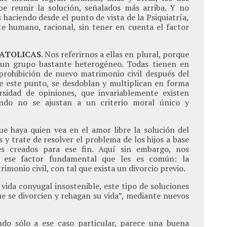
be reunir la solución, señalados más arriba. Y no
haciendo desde el punto de vista de la Psiquiatría,
 humano, racional, sin tener en cuenta el factor
CATOLICAS
. Nos referirnos a ellas en plural, porque
 un grupo bastante heterogéneo. Todas tienen en
prohibición de nuevo matrimonio civil después del
 de este punto, se desdoblan y multiplican en forma
rsidad de opiniones, que invariablemente existen
ndo no se ajustan a un criterio moral único y
ue haya quien vea en el amor libre la solución del
y trate de resolver el problema de los hijos a base
es creados para ese fin. Aquí sin embargo, nos
n ese factor fundamental que les es común: la
imonio civil, con tal que exista un divorcio previo.
vida conyugal insostenible, este tipo de soluciones
ue se divorcien y rehagan su vida”, mediante nuevos
ndo sólo a ese caso particular, parece una buena