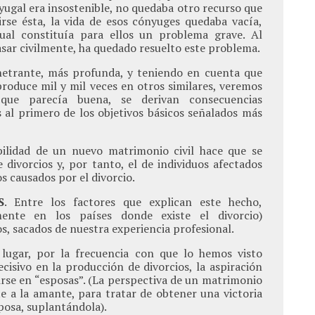
onyugal era insostenible, no quedaba otro recurso que
irse ésta, la vida de esos cónyuges quedaba vacía,
 cual constituía para ellos un problema grave. Al
casar civilmente, ha quedado resuelto este problema.
etrante, más profunda, y teniendo en cuenta que
produce mil y mil veces en otros similares, veremos
que parecía buena, se derivan consecuencias
al primero de los objetivos básicos señalados más
bilidad de un nuevo matrimonio civil hace que se
 divorcios y, por tanto, el de individuos afectados
s causados por el divorcio.
S
. Entre los factores que explican este hecho,
mente en los países donde existe el divorcio)
, sacados de nuestra experiencia profesional.
lugar, por la frecuencia con que lo hemos visto
isivo en la producción de divorcios, la aspiración
irse en “esposas”. (La perspectiva de un matrimonio
te a la amante, para tratar de obtener una victoria
esposa, suplantándola).