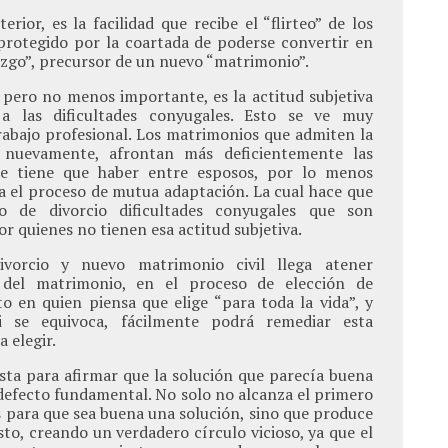
erior, es la facilidad que recibe el “flirteo” de los
protegido por la coartada de poderse convertir en
zgo”, precursor de un nuevo “matrimonio”.
, pero no menos importante, es la actitud subjetiva
a las dificultades conyugales. Esto se ve muy
abajo profesional. Los matrimonios que admiten la
e” nuevamente, afrontan más deficientemente las
que tiene que haber entre esposos, por lo menos
a el proceso de mutua adaptación. La cual hace que
o de divorcio dificultades conyugales que son
or quienes no tienen esa actitud subjetiva.
ivorcio y nuevo matrimonio civil llega atener
 del matrimonio, en el proceso de elección de
to en quien piensa que elige “para toda la vida”, y
i se equivoca, fácilmente podrá remediar esta
 elegir.
ta para afirmar que la solución que parecía buena
 defecto fundamental. No solo no alcanza el primero
s para que sea buena una solución, sino que produce
sto, creando un verdadero círculo vicioso, ya que el