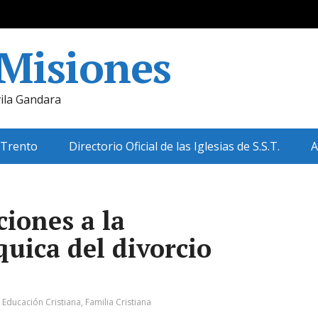
 Misiones
ila Gandara
 Trento
Directorio Oficial de las Iglesias de S.S.T.
A
ciones a la
uica del divorcio
:
Educación Cristiana
,
Familia Cristiana