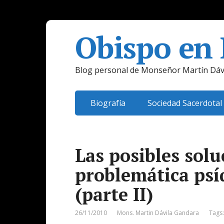
Obispo en
Blog personal de Monseñor Martín Dáv
Biografía
Sociedad Sacerdotal
Las posibles solu
problemática psíq
(parte II)
26/11/2010
Mons. Martin Dávila Gandara
Tags