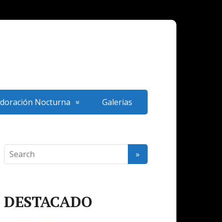
doración Nocturna
Galerias
DESTACADO