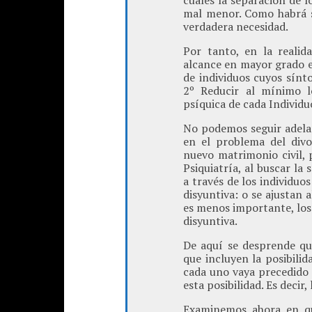
cuales la separación de lo
mal menor. Como habrá s
verdadera necesidad.
Por tanto, en la realid
alcance en mayor grado e
de individuos cuyos sínt
2º Reducir al mínimo lo
psíquica de cada Individu
No podemos seguir adelan
en el problema del divo
nuevo matrimonio civil, 
Psiquiatría, al buscar la
a través de los individuos
disyuntiva: o se ajustan a
es menos importante, los 
disyuntiva.
De aquí se desprende qu
que incluyen la posibilid
cada uno vaya precedido 
esta posibilidad. Es decir,
Examinemos ahora en qu