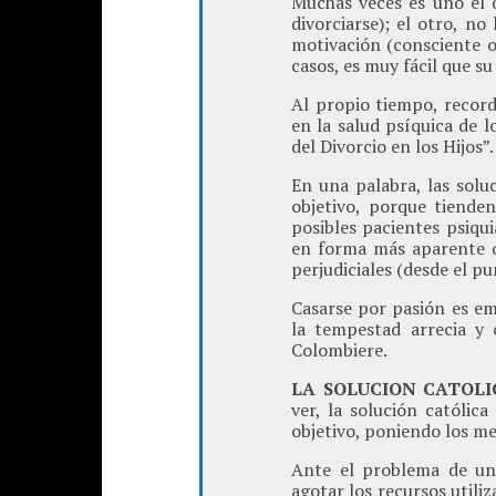
Muchas veces es uno el q
divorciarse); el otro, n
motivación (consciente o
casos, es muy fácil que s
Al propio tiempo, record
en la salud psíquica de 
del Divorcio en los Hijos”.
En una palabra, las soluc
objetivo, porque tiende
posibles pacientes psiqui
en forma más aparente q
perjudiciales (desde el pu
Casarse por pasión es em
la tempestad arrecia y 
Colombiere.
LA SOLUCION CATOLI
ver, la solución católic
objetivo, poniendo los me
Ante el problema de una
agotar los recursos utiliz