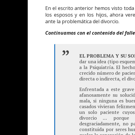
En el escrito anterior hemos visto toda
los esposos y en los hijos, ahora vere
ante la problemática del divorcio.
Continuamos con el contenido del follet
EL PROBLEMA Y SU S
dar una idea (tipo esque
a la Psiquiatría. El hec
crecido número de pacien
directa o indirecta, el div
Enfrentada a este grave
afanosamente su solució
mala, si ninguna es buen
casados vivieran felizmen
un solo paciente cuyos
divorcio … porque n
desgraciadamente, no pa
constituida por seres hu