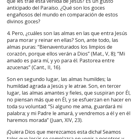
que les trae esta venida de Jesús? Es un gusto
anticipado del Paraíso. ¿Qué son los goces
engañosos del mundo en comparación de estos
divinos goces?
4. Pero, ¿cuáles son las almas en las que entra Jesús
para morar y reinar en ellas? Son, ante todo, las
almas puras: “Bienaventurados los limpios de
corazón, porque ellos verán a Dios” (Mat., V, 8); “Mi
amado es para mí, y yo para él. Pastorea entre
azucenas” (Cant., II, 16).
Son en segundo lugar, las almas humildes; la
humildad agrada a Jesús y le atrae. Son, en tercer
lugar, las almas amantes y fieles, que suspiran por Él,
no piensan más que en Él, y se esfuerzan en hacer en
toda su voluntad: “Si alguno me ama, guardará mi
palabra; y mi Padre le amará, y vendremos a él y en él
haremos morada” (Juan, XIV, 23).
¡Quiera Dios que merezcamos esta dicha! Seamos
tales que Jesús se complazca en venir a nosotros y