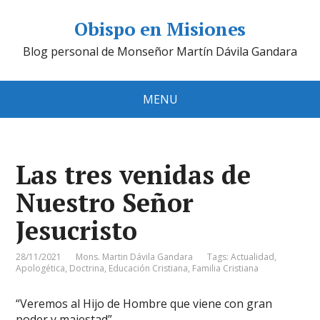
Obispo en Misiones
Blog personal de Monseñor Martín Dávila Gandara
MENU
Las tres venidas de
Nuestro Señor
Jesucristo
28/11/2021
Mons. Martin Dávila Gandara
Tags:
Actualidad
,
Apologética
,
Doctrina
,
Educación Cristiana
,
Familia Cristiana
“Veremos al Hijo de Hombre que viene con gran
poder y majestad”