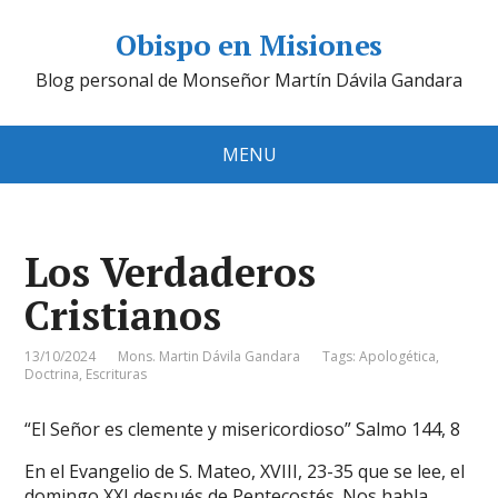
Obispo en Misiones
Blog personal de Monseñor Martín Dávila Gandara
MENU
Los Verdaderos
Cristianos
13/10/2024
Mons. Martin Dávila Gandara
Tags:
Apologética
,
Doctrina
,
Escrituras
“El Señor es clemente y misericordioso” Salmo 144, 8
En el Evangelio de S. Mateo, XVIII, 23-35 que se lee, el
domingo XXI después de Pentecostés. Nos habla