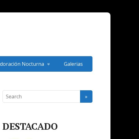
doración Nocturna
Galerias
DESTACADO