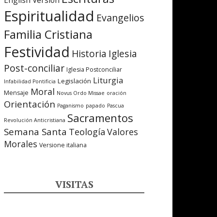
English Version
Espiritualidad
Evangelios
Familia Cristiana
Festividad
Iglesia
Historia
Post-conciliar
Iglesia Postconciliar
Liturgia
Legislación
Infabilidad Pontificia
Moral
Mensaje
Novus Ordo Missae
oración
Orientación
Paganismo
papado
Pascua
Sacramentos
Revolución Anticristiana
Semana Santa
Teología
Valores
Morales
Versione italiana
VISITAS