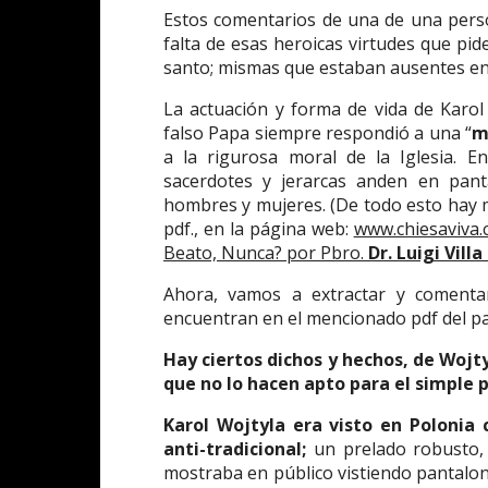
Estos comentarios de una de una pers
falta de esas heroicas virtudes que pid
santo; mismas que estaban ausentes en
La actuación y forma de vida de Karol
falso Papa siempre respondió a una “
m
a la rigurosa moral de la Iglesia. E
sacerdotes y jerarcas anden en pant
hombres y mujeres. (De todo esto hay
pdf., en la página web:
www.chiesaviva
Beato, Nunca? por Pbro.
Dr. Luigi Villa
Ahora, vamos a extractar y comenta
encuentran en el mencionado pdf del pad
Hay ciertos dichos y hechos, de Woj
que no lo hacen apto para el simple 
Karol Wojtyla era visto en Polonia
anti-tradicional;
un prelado robusto, 
mostraba en público vistiendo pantal