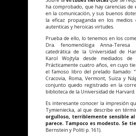
Sobre la
virtudes heroicas
que se requi
ha comprobado, que hay carencias de é
en la comunicación, y sus buenos dote
la eficaz propaganda en los medios 
autenticas y heroicas virtudes.
Prueba de ello, lo tenemos en los come
Dra. fenomenóloga Anna-Teresa T
catedrática de la Universidad de Har
Karol Wojtyla desde mediados de 
Prácticamente cuatro años, en cuyo tie
el famoso libro del prelado llamado: “
Cracovia, Roma, Vermont, Suiza y Náp
conjunto quedo registrado en la cor
biblioteca de la Universidad de Harvard.
Es interesante conocer la impresión qu
Tymieniecka, al que describe en términ
orgulloso, terriblemente sensible a
parece. Tampoco es modesto. Se ti
Bernstein y Politi p. 161).