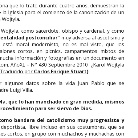
ona que lo trato durante cuatro años, demuestran la
e la Iglesia para el comienzo de la canonización de un
 Wojtyla.
 Wojtyla, como sacerdote, obispo y cardenal, y como
entalidad postconciliar”
muy adversa al ascetismo y
n está moral modernista, no es mal visto, que los
alones cortos, en picnics, campamentos mixtos de
 mucha información y fotografías en un documento en
.com
. AñoXL – N° 430 Septiembre 2010
¿Karol Wojtyla
Traducido por
Carlos Enrique Stuart
)
r algunos datos sobre la vida Juan Pablo que se
re Luigi Villa.
tyla, que lo han manchado en gran medida, mismos
procedimiento para ser siervo de Dios.
 como bandera del catolicismo muy progresista y
deportista, libre incluso en sus costumbres, que se
ones cortos, en grupo con muchachos y muchachas con