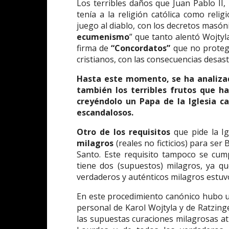
Los terribles daños que Juan Pablo II,
tenía a la religión católica como relig
juego al diablo, con los decretos masóni
ecumenismo
” que tanto alentó Wojty
firma de
“Concordatos”
que no protege
cristianos, con las consecuencias desast
Hasta este momento, se ha analizado
también los terribles frutos que ha
creyéndolo un Papa de la Iglesia ca
escandalosos.
Otro de los requisitos
que pide la Ig
milagros
(reales no ficticios) para ser
Santo. Este requisito tampoco se cum
tiene dos (supuestos) milagros, ya q
verdaderos y auténticos milagros estuv
En este procedimiento canónico hubo un
personal de Karol Wojtyla y de Ratzinge
las supuestas curaciones milagrosas atr