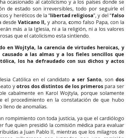
 ha ocasionado al catolicismo y a los países donde se
ión de estado son irreversibles, todo por seguirle el
cos y heréticos de la “
libertad religiosa
”, y del “
falso
la desde
Vaticano II,
y ahora,
c
omo falso Papa, con la
rán más a la Iglesia, ni a la religión, ni a los valores
rosas que el catolicismo esta sintiendo.
 en Wojtyla, la carencia de virtudes heroicas, y
 causado a las almas y a los fieles sencillos que
tólica, los ha defraudado con sus dichos y actos
lesia Católica en el candidato
a ser Santo
, son
dos
 Beato y
otros dos distintos de los primeros
para ser
ple cabalmente en Karol Wojtyla, porque solamente
ue el procedimiento en la constatación de que hubo
o lleno de anomalías.
 rompimiento con toda justicia, ya que el cardiólogo
r fue quien presidió la comisión médica para evaluar
ibuidas a Juan Pablo II, mientras que los milagros de