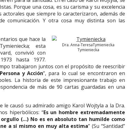
eren para la santidad. En el caso de Karol Wojtyla, se
stas. Porque una cosa, es su carisma y su excelencia
s actorales que siempre lo caracterizaron, además de
de comunicación. Y otra cosa muy distinta son las
ntarios que hace la
Dra. Anna-TeresaTymieniecka
ymieniecka; esta
Tymieniecka
vard, convivió con
1973 hasta 1977.
mpo trabajaron juntos con el propósito de reescribir
Persona y Acción
”, para lo cual se encontraron en
oles. La historia de este impresionante trabajo en
respondencia de más de 90 cartas guardadas en una
e le causó su admirado amigo Karol Wojtyla a la Dra.
os hiperbólicos: “
Es un hombre extremadamente
l orgullo (…) No es en absoluto tan humilde como
ene a sí mismo en muy alta estima
” (Su “Santidad”