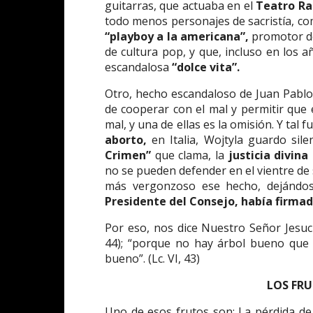
guitarras, que actuaba en el
Teatro R
todo menos personajes de sacristía, c
“playboy a la americana”,
promotor d
de cultura pop, y que, incluso en los 
escandalosa
“dolce vita”.
Otro, hecho escandaloso de Juan Pablo I
de cooperar con el mal y permitir que
mal, y una de ellas es la omisión. Y tal f
aborto,
en Italia, Wojtyla guardo sil
Crimen”
que clama, la
justicia divina
no se pueden defender en el vientre de 
más vergonzoso ese hecho, dejándos
Presidente del Consejo, había firmado
Por eso, nos dice Nuestro Señor Jesucri
44); “porque no hay árbol bueno que 
bueno”. (Lc. VI, 43)
LOS FRU
Uno de esos frutos son: La pérdida de l