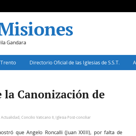
 Misiones
ila Gandara
 Trento
Directorio Oficial de las Iglesias de S.S.T.
A
e la Canonización de
:
Actualidad
,
Concilio Vaticano II
,
Iglesia Post-conciliar
ostró que Angelo Roncalli (Juan XXIII), por falta de