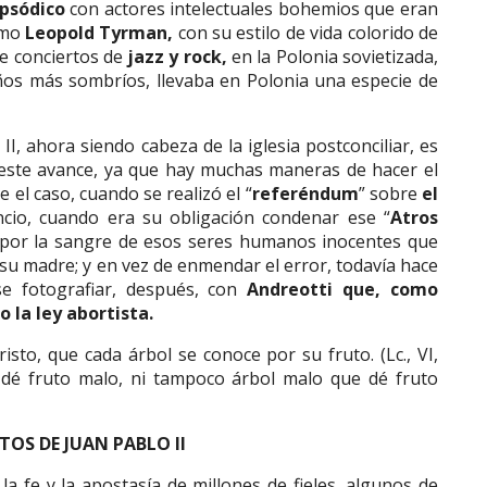
apsódico
con actores intelectuales bohemios que eran
omo
Leopold Tyrman,
con su estilo de vida colorido de
e conciertos de
jazz y rock,
en la Polonia sovietizada,
años más sombríos, llevaba en Polonia una especie de
I, ahora siendo cabeza de la iglesia postconciliar, es
 este avance, ya que hay muchas maneras de hacer el
ue el caso, cuando se realizó el “
referéndum
” sobre
el
encio, cuando era su obligación condenar ese “
Atros
por la sangre de esos seres humanos inocentes que
su madre; y en vez de enmendar el error, todavía hace
e fotografiar, después, con
Andreotti que, como
 la ley abortista.
sto, que cada árbol se conoce por su fruto. (Lc., VI,
dé fruto malo, ni tampoco árbol malo que dé fruto
TOS DE JUAN PABLO II
a fe y la apostasía de millones de fieles, algunos de