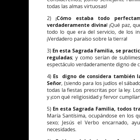
todas las almas virtuosas!
2) ¡
Cómo estaba todo perfectam
verdaderamente divina
! ¡Qué paz, q
todo lo que era del servicio, de los 
¡Verdadero paraíso sobre la tierra!
3)
En esta Sagrada Familia, se practi
reguladas
; y como serían de sublimes
espectáculo verdaderamente digno de ca
4)
Es digno de considera también la
Señor
, (siendo para los judíos el sábad
todas la fiestas prescritas por la ley. Lo
y ¡con qué religiosidad y fervor cumplía
5)
En esta Sagrada Familia, todos t
María Santísima, ocupándose en los qu
sexo; Jesús el Verbo encarnado, ay
necesidades.