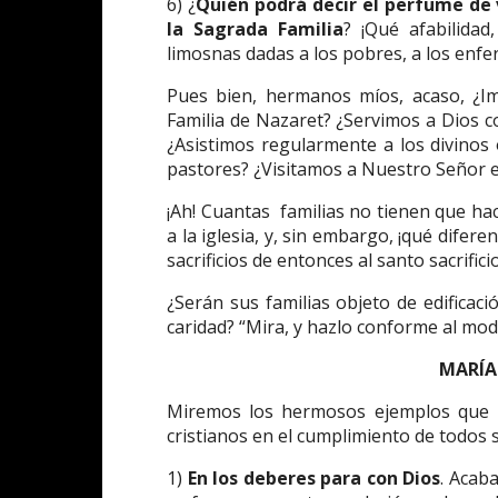
6) ¿
Quién podrá decir el perfume de v
la Sagrada Familia
? ¡Qué afabilida
limosnas dadas a los pobres, a los enfer
Pues bien, hermanos míos, acaso, ¿Im
Familia de Nazaret? ¿Servimos a Dios co
¿Asistimos regularmente a los divinos o
pastores? ¿Visitamos a Nuestro Señor 
¡Ah! Cuantas familias no tienen que hac
a la iglesia, y, sin embargo, ¡qué difere
sacrificios de entonces al santo sacrifici
¿Serán sus familias objeto de edificac
caridad? “Mira, y hazlo conforme al mode
MARÍA 
Miremos los hermosos ejemplos que M
cristianos en el cumplimiento de todos 
1)
En los deberes para con Dios
. Acab