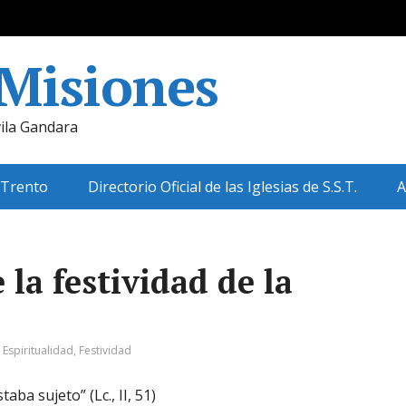
 Misiones
ila Gandara
 Trento
Directorio Oficial de las Iglesias de S.S.T.
A
 la festividad de la
:
Espiritualidad
,
Festividad
aba sujeto” (Lc., II, 51)