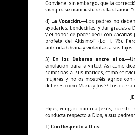
Conviene, sin embargo, que la correcci
siempre se manifieste en ella el amor: 
d)
La Vocación
.—Los padres no deben 
ayudarles, bendecirles, y dar gracias a 
y el honor de poder decir con Zacarías 
profeta del Altísimo!” (Lc., I, 76). P
autoridad divina y violentan a sus hijos!
3)
En los Deberes entre ellos
.—Un
emulación para la virtud. Así como dice
sometidas a sus maridos, como convien
mujeres y no os mostréis agrios con 
deberes como María y José? Los que son
J
Hijos, vengan, miren a Jesús, nuestro
conducta respecto a Dios, a sus padres
1)
Con Respecto a Dios
: