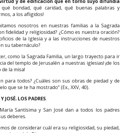
irtud y de edificación que en torno suyo difundía
d, qué bondad, qué caridad, qué buenas palabras y
mos, a los afligidos!
itamos nosotros en nuestras familias a la Sagrada
n fidelidad y religiosidad? ¿Cómo es nuestra oración?
ficios de la Iglesia y a las instrucciones de nuestros
en su tabernáculo?
er, como la Sagrada Familia, un largo trayecto para ir
ncia del templo de Jerusalén a nuestras iglesias! ¡de los
o de la misa!
ión para todos? ¿Cuáles son sus obras de piedad y de
lo que se te ha mostrado” (Ex., XXV, 40).
Y JOSÉ. LOS PADRES
.
aría Santísima y San José dan a todos los padres
sus deberes.
amos de considerar cuál era su religiosidad, su piedad,