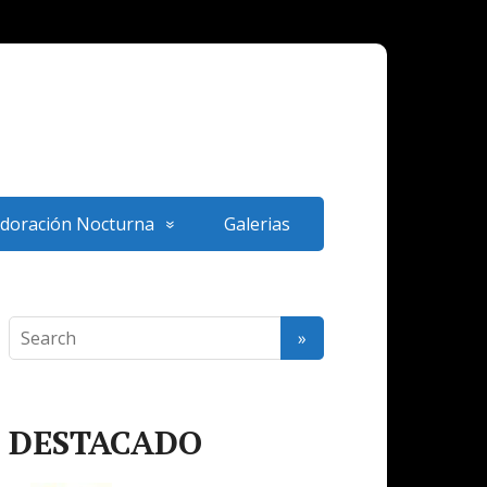
doración Nocturna
Galerias
DESTACADO