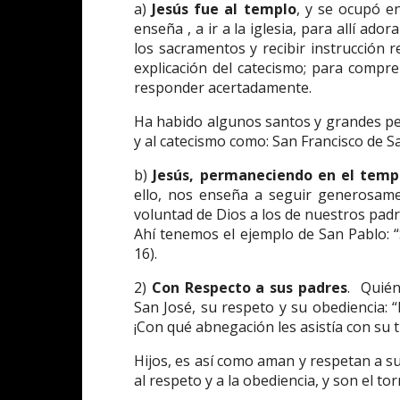
a)
Jesús fue al templo
, y se ocupó en
enseña , a ir a la iglesia, para allí ador
los sacramentos y recibir instrucción 
explicación del catecismo; para comp
responder acertadamente.
Ha habido algunos santos y grandes pe
y al catecismo como: San Francisco de Sale
b)
Jesús, permaneciendo en el temp
ello, nos enseña a seguir generosame
voluntad de Dios a los de nuestros padr
Ahí tenemos el ejemplo de San Pablo: “Si
16).
2)
Con Respecto a sus padres
. Quién
San José, su respeto y su obediencia: “
¡Con qué abnegación les asistía con su t
Hijos, es así como aman y respetan a su
al respeto y a la obediencia, y son el t