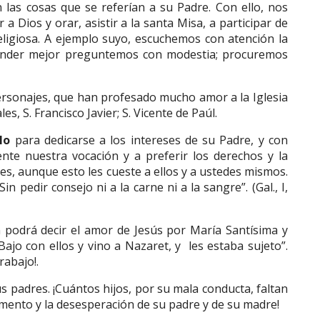
 las cosas que se referían a su Padre. Con ello, nos
ar a Dios y orar, asistir a la santa Misa, a participar de
religiosa. A ejemplo suyo, escuchemos con atención la
render mejor preguntemos con modestia; procuremos
rsonajes, que han profesado mucho amor a la Iglesia
s, S. Francisco Javier; S. Vicente de Paúl.
lo
para dedicarse a los intereses de su Padre, y con
nte nuestra vocación y a preferir los derechos y la
es, aunque esto les cueste a ellos y a ustedes mismos.
n pedir consejo ni a la carne ni a la sangre”. (Gal., I,
 podrá decir el amor de Jesús por María Santísima y
Bajo con ellos y vino a Nazaret, y les estaba sujeto”.
rabajo!.
s padres. ¡Cuántos hijos, por su mala conducta, faltan
ormento y la desesperación de su padre y de su madre!