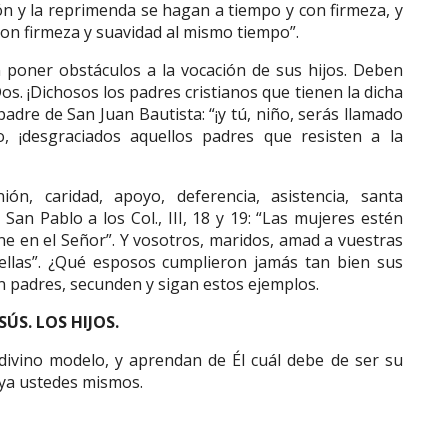
ón y la reprimenda se hagan a tiempo y con firmeza, y
“con firmeza y suavidad al mismo tiempo”.
poner obstáculos a la vocación de sus hijos. Deben
Dos. ¡Dichosos los padres cristianos que tienen la dicha
padre de San Juan Bautista: “¡y tú, niño, serás llamado
ero, ¡desgraciados aquellos padres que resisten a la
ión, caridad, apoyo, deferencia, asistencia, santa
 San Pablo a los Col., III, 18 y 19: “Las mujeres estén
e en el Señor”. Y vosotros, maridos, amad a vuestras
ellas”. ¿Qué esposos cumplieron jamás tan bien sus
 padres, secunden y sigan estos ejemplos.
ESÚS. LOS HIJOS.
 divino modelo, y aprendan de Él cuál debe de ser su
 ya ustedes mismos.