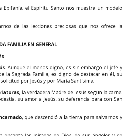
e Epifanía, el Espíritu Santo nos muestra un modelo
nos de las lecciones preciosas que nos ofrece la
DA FAMILIA EN GENERAL
de
:
ús
. Aunque el menos digno, es sin embargo el jefe y
e la Sagrada Familia, es digno de destacar en él, su
 solicitud por Jesús y por María Santísima.
riaturas
, la verdadera Madre de Jesús según la carne.
destia, su amor a Jesús, su deferencia para con San
encarnado
, que descendió a la tierra para salvarnos y
a encanta las miradas de Dios, de sus ángeles y de