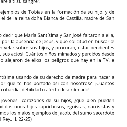
aré a ti su sangre”.
ejemplos de Tobías en la formación de su hijo, y de
l de la reina doña Blanca de Castilla, madre de San
 decir que María Santísima y San José faltaron a ella,
 por la ausencia de Jesús, y qué solicitud en buscarlo!
 velar sobre sus hijos, y procuran, estar pendientes
, sus actos! ¡Cuántos niños mimados y perdidos desde
 alejaron de ellos los peligros que hay en la TV, e
tísima usando de su derecho de madre para hacer a
¿por qué te has portado así con nosotros?” ¡Cuántos
 cobardía, debilidad o afecto desordenado!
s jóvenes corazones de su hijos, ¿qué bien pueden
dolos unos hijos caprichosos, egoístas, narcisistas y
emos los malos ejemplos de Jacob, del sumo sacerdote
 Rey., II, 22-25).