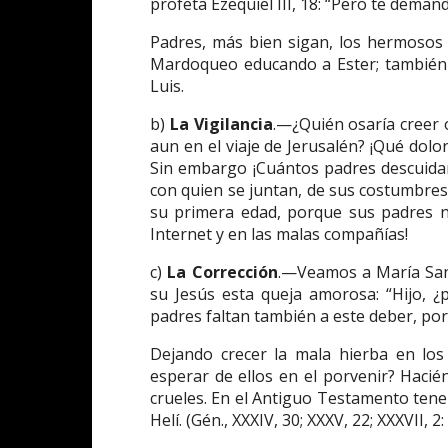
profeta Ezequiel III, 18: “Pero te demand
Padres, más bien sigan, los hermosos 
Mardoqueo educando a Ester; también e
Luis.
b)
La Vigilancia
.—¿Quién osaría creer o
aun en el viaje de Jerusalén? ¡Qué dolor
Sin embargo ¡Cuántos padres descuidan
con quien se juntan, de sus costumbres
su primera edad, porque sus padres no
Internet y en las malas compañías!
c)
La Corrección
.—Veamos a María San
su Jesús esta queja amorosa: “Hijo, 
padres faltan también a este deber, por
Dejando crecer la mala hierba en lo
esperar de ellos en el porvenir? Hacién
crueles. En el Antiguo Testamento ten
Helí. (Gén., XXXIV, 30; XXXV, 22; XXXVII, 2: I