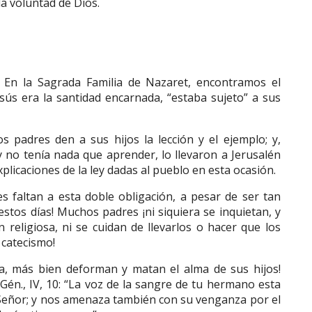
la voluntad de Dios.
. En la Sagrada Familia de Nazaret, encontramos el
ús era la santidad encarnada, “estaba sujeto” a sus
 padres den a sus hijos la lección y el ejemplo; y,
y no tenía nada que aprender, lo llevaron a Jerusalén
 explicaciones de la ley dadas al pueblo en esta ocasión.
s faltan a esta doble obligación, a pesar de ser tan
tos días! Muchos padres ¡ni siquiera se inquietan, y
 religiosa, ni se cuidan de llevarlos o hacer que los
l catecismo!
da, más bien deforman y matan el alma de sus hijos!
én., IV, 10: “La voz de la sangre de tu hermano esta
l Señor; y nos amenaza también con su venganza por el