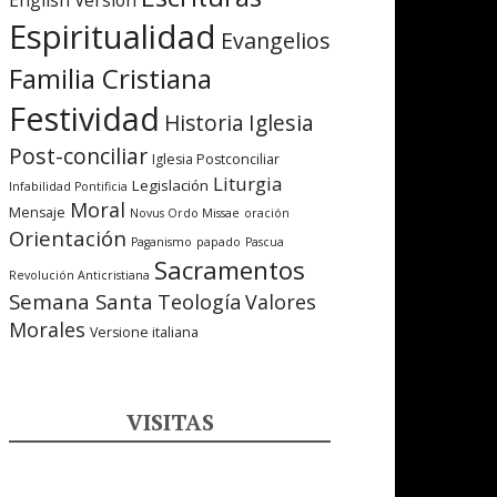
English Version
Espiritualidad
Evangelios
Familia Cristiana
Festividad
Iglesia
Historia
Post-conciliar
Iglesia Postconciliar
Liturgia
Legislación
Infabilidad Pontificia
Moral
Mensaje
Novus Ordo Missae
oración
Orientación
Paganismo
papado
Pascua
Sacramentos
Revolución Anticristiana
Semana Santa
Teología
Valores
Morales
Versione italiana
VISITAS