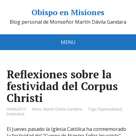
Obispo en Misiones
Blog personal de Monseñor Martín Dávila Gandara
MENU
Reflexiones sobre la
festividad del Corpus
Christi
04/06/2013
Mons. Martin Dávila Gandara
Tags:
Espiritualidad
,
Festividad
El Jueves pasado la Iglesia Católica ha conmemorado
la festividad del
“Cuerpo de Nuestro Señor Jesucristo”.