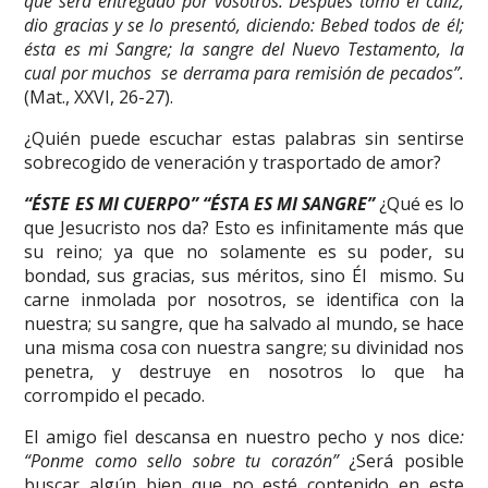
que será entregado por vosotros. Después tomó el cáliz,
dio gracias y se lo presentó, diciendo: Bebed todos de él;
ésta es mi Sangre; la sangre del Nuevo Testamento, la
cual por muchos se derrama para remisión de pecados”.
(Mat., XXVI, 26-27).
¿Quién puede escuchar estas palabras sin sentirse
sobrecogido de veneración y trasportado de amor?
“ÉSTE ES MI CUERPO” “ÉSTA ES MI SANGRE”
¿Qué es lo
que Jesucristo nos da? Esto es infinitamente más que
su reino; ya que no solamente es su poder, su
bondad, sus gracias, sus méritos, sino Él mismo. Su
carne inmolada por nosotros, se identifica con la
nuestra; su sangre, que ha salvado al mundo, se hace
una misma cosa con nuestra sangre; su divinidad nos
penetra, y destruye en nosotros lo que ha
corrompido el pecado.
El amigo fiel descansa en nuestro pecho y nos dice
:
“Ponme como sello sobre tu corazón”
¿Será posible
buscar algún bien que no esté contenido en este