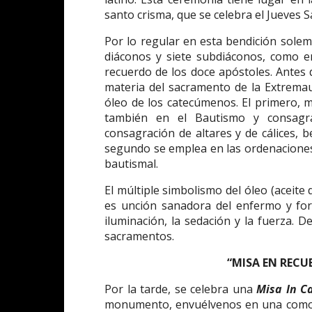
santo crisma, que se celebra el Jueves 
Por lo regular en esta bendición solem
diáconos y siete subdiáconos, como e
recuerdo de los doce apóstoles. Antes 
materia del sacramento de la Extremau
óleo de los catecúmenos. El primero, 
también en el Bautismo y consagrac
consagración de altares y de cálices, 
segundo se emplea en las ordenaciones 
bautismal.
El múltiple simbolismo del óleo (aceite d
es unción sanadora del enfermo y forti
iluminación, la sedación y la fuerza. D
sacramentos.
“MISA EN RECU
Por la tarde, se celebra una
Misa In C
monumento, envuélvenos en una como o