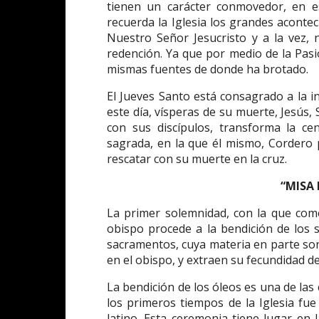
tienen un carácter conmovedor, en es
recuerda la Iglesia los grandes acontec
Nuestro Señor Jesucristo y a la vez, n
redención. Ya que por medio de la Pasi
mismas fuentes de donde ha brotado.
El Jueves Santo está consagrado a la ins
este día, vísperas de su muerte, Jesús,
con sus discípulos, transforma la ce
sagrada, en la que él mismo, Cordero 
rescatar con su muerte en la cruz.
“MISA
La primer solemnidad, con la que come
obispo procede a la bendición de los 
sacramentos, cuya materia en parte son
en el obispo, y extraen su fecundidad d
La bendición de los óleos es una de las
los primeros tiempos de la Iglesia fue 
latino. Esta ceremonia tiene lugar en 