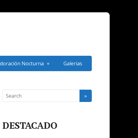
doración Nocturna
Galerias
DESTACADO