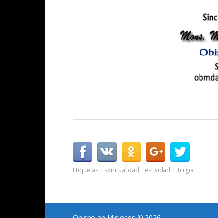
Etiquetas:
Espiritualidad
,
Festividad
,
Liturgia
Obispo en Misiones
© 2026