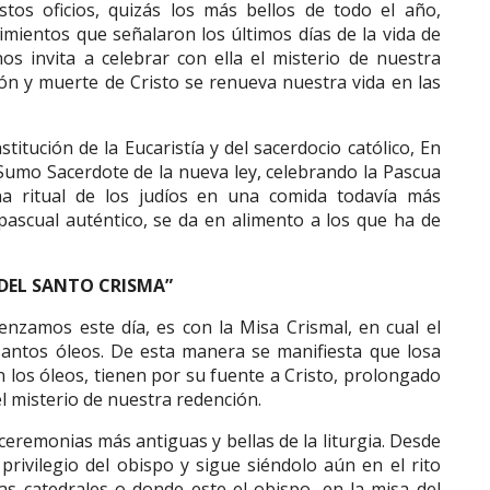
tos oficios, quizás los más bellos de todo el año,
imientos que señalaron los últimos días de la vida de
os invita a celebrar con ella el misterio de nuestra
ón y muerte de Cristo se renueva nuestra vida en las
titución de la Eucaristía y del sacerdocio católico, En
 Sumo Sacerdote de la nueva ley, celebrando la Pascua
na ritual de los judíos en una comida todavía más
pascual auténtico, se da en alimento a los que ha de
 DEL SANTO CRISMA”
nzamos este día, es con la Misa Crismal, en cual el
santos óleos. De esta manera se manifiesta que losa
 los óleos, tienen por su fuente a Cristo, prolongado
el misterio de nuestra redención.
 ceremonias más antiguas y bellas de la liturgia. Desde
privilegio del obispo y sigue siéndolo aún en el rito
las catedrales o donde este el obispo, en la misa del