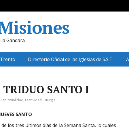
 Misiones
ila Gandara
 Trento
Directorio Oficial de las Iglesias de S.S.T.
A
 TRIDUO SANTO I
:
Espiritualidad
,
Festividad
,
Liturgia
JUEVES SANTO
 de los tres últimos días de la Semana Santa, lo cuales