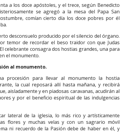
ta a los doce apóstoles, y el trece, según Benedicto
misteriosamente se agregó a la mesa del Papa San
stumbre, comían cierto día los doce pobres por él
aba.
rto desconsuelo producido por el silencio del órgano.
por temor de recordar el beso traidor con que Judas
 El celebrante consagra dos hostias grandes, una para
 en el monumento.
sión al monumento.
na procesión para llevar al monumento la hostia
ante, la cual reposará allí hasta mañana, y recibirá
 que, aisladamente y en piadosas caravanas, acudirán al
res y por el beneficio espiritual de las indulgencias
lateral de la iglesia, lo más rico y artísticamente
as flores y muchas velas y con un sagrario móvil
ema ni recuerdo de la Pasión debe de haber en él, y