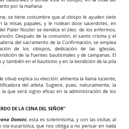
Santo por la mañana.
ne, se tiene costumbre que al obispo le ayuden siete
n la misas papales, y le rodean doce sacerdotes, en
del Pater Noster se bendice el óleo de los enfermos,
nción. Después de la comunión, el santo crisma y el
materia del sacramento de la Confirmación, se emplea
ión de los obispos, dedicación de las iglesias,
bendición de la fuentes bautismales y de campanas. El
y también en el bautismo y en la bendición de la pila
e oliva) explica su elección: alimenta la llama luciente,
ficadora del atleta. Sugiere, pues, naturalmente, la
e la que será signo eficaz en la administración de los
ERDO DE LA CENA DEL SEÑOR”
aena Domini
, esta es solemnísima, y con las visitas al
la eucarística, que nos obliga a no pensar en nada