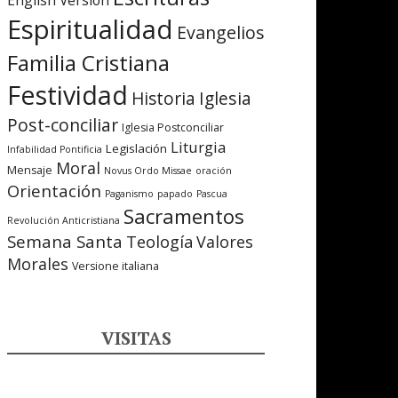
English Version
Espiritualidad
Evangelios
Familia Cristiana
Festividad
Iglesia
Historia
Post-conciliar
Iglesia Postconciliar
Liturgia
Legislación
Infabilidad Pontificia
Moral
Mensaje
Novus Ordo Missae
oración
Orientación
Paganismo
papado
Pascua
Sacramentos
Revolución Anticristiana
Semana Santa
Teología
Valores
Morales
Versione italiana
VISITAS