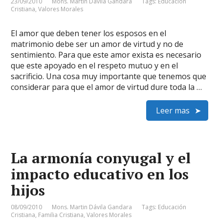
23/09/2010
Mons. Martin Dávila Gandara
Tags:
Educación
Cristiana
,
Valores Morales
El amor que deben tener los esposos en el
matrimonio debe ser un amor de virtud y no de
sentimiento. Para que este amor exista es necesario
que este apoyado en el respeto mutuo y en el
sacrificio. Una cosa muy importante que tenemos que
considerar para que el amor de virtud dure toda la …
Leer mas
La armonía conyugal y el
impacto educativo en los
hijos
08/09/2010
Mons. Martin Dávila Gandara
Tags:
Educación
Cristiana
,
Familia Cristiana
,
Valores Morales