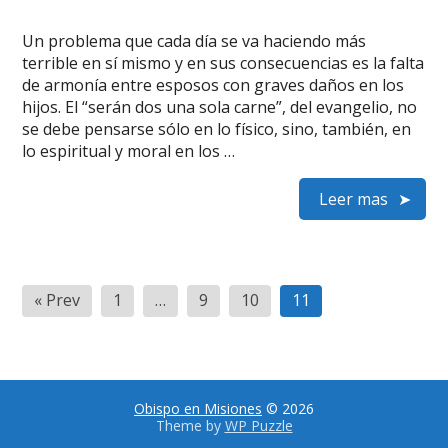
Un problema que cada día se va haciendo más
terrible en sí mismo y en sus consecuencias es la falta
de armonía entre esposos con graves daños en los
hijos. El “serán dos una sola carne”, del evangelio, no
se debe pensarse sólo en lo físico, sino, también, en
lo espiritual y moral en los …
Leer mas
Paginación
« Prev
1
…
9
10
11
de
entradas
Obispo en Misiones
© 2026
Theme by
WP Puzzle