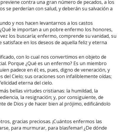
previene contra una gran número de pecados, a los
tos se perderían con salud, y deberán su salvación a
undo y nos hacen levantarnos a los castos
. ¿Qué le importan a un pobre enfermo los honores,
l vez los buscaría; enfermo, comprende su vanidad, su
e satisface en los deseos de aquella feliz y eterna
ficado, con lo cual nos convertimos en objeto de
stial. Porque ¿Qué es un enfermo? Es un miembro
quien padece en él; es, pues, digno de veneración, y
es del Cielo; sus oraciones son infaliblemente oídas;
licidad eterna del cielo.
ás bellas virtudes cristianas: la humildad, la
diencia, la resignación; y, por consiguiente, de
e de Dios y de hacer bien al prójimo, edificándolo
ros, gracias preciosas. ¡Cuántos enfermos las
arse, para murmurar, para blasfemar! ¿De dónde