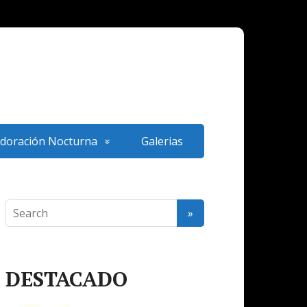
doración Nocturna
Galerias
DESTACADO