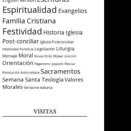
English Version
Espiritualidad
Evangelios
Familia Cristiana
Festividad
Iglesia
Historia
Post-conciliar
Iglesia Postconciliar
Liturgia
Legislación
Infabilidad Pontificia
Moral
Mensaje
Novus Ordo Missae
oración
Orientación
Paganismo
papado
Pascua
Sacramentos
Revolución Anticristiana
Semana Santa
Teología
Valores
Morales
Versione italiana
VISITAS