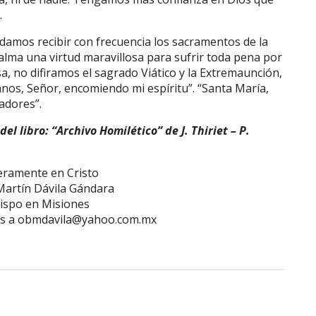
.
pidamos recibir con frecuencia los sacramentos de la
l alma una virtud maravillosa para sufrir toda pena por
, no difiramos el sagrado Viático y la Extremaunción,
nos, Señor, encomiendo mi espíritu”. “Santa María,
adores”.
l libro: “Archivo Homilético” de J. Thiriet – P.
eramente en Cristo
artín Dávila Gándara
ispo en Misiones
os a obmdavila@yahoo.com.mx