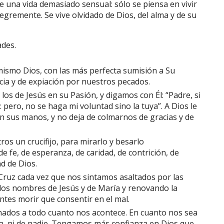
 de una vida demasiado sensual: sólo se piensa en vivir
egremente. Se vive olvidado de Dios, del alma y de su
des.
ismo Dios, con las más perfecta sumisión a Su
cia y de expiación por nuestros pecados.
os de Jesús en su Pasión, y digamos con Él: “Padre, si
: pero, no se haga mi voluntad sino la tuya”. A Dios le
 sus manos, y no deja de colmarnos de gracias y de
os un crucifijo, para mirarlo y besarlo
 fe, de esperanza, de caridad, de contrición, de
d de Dios.
ruz cada vez que nos sintamos asaltados por las
dos nombres de Jesús y de María y renovando la
antes morir que consentir en el mal.
nados a todo cuanto nos acontece. En cuanto nos sea
a, ni de nadie. Tengamos más confianza en Dios que