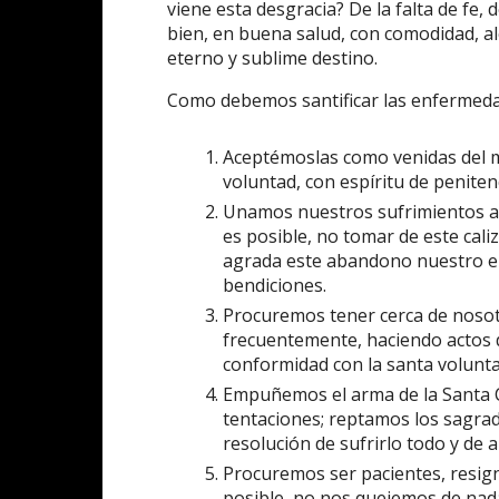
viene esta desgracia? De la falta de fe,
bien, en buena salud, con comodidad, al
eterno y sublime destino.
Como debemos santificar las enfermeda
Aceptémoslas como venidas del m
voluntad, con espíritu de peniten
Unamos nuestros sufrimientos a l
es posible, no tomar de este caliz
agrada este abandono nuestro en
bendiciones.
Procuremos tener cerca de nosotr
frecuentemente, haciendo actos de
conformidad con la santa volunta
Empuñemos el arma de la Santa C
tentaciones; reptamos los sagra
resolución de sufrirlo todo y de 
Procuremos ser pacientes, resig
posible, no nos quejemos de nad