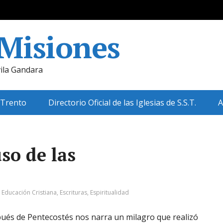
 Misiones
ila Gandara
 Trento
Directorio Oficial de las Iglesias de S.S.T.
A
so de las
:
Educación Cristiana
,
Escrituras
,
Espiritualidad
pués de Pentecostés nos narra un milagro que realizó