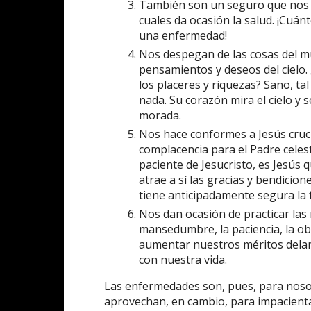
También son un seguro que nos 
cuales da ocasión la salud. ¡Cuán
una enfermedad!
Nos despegan de las cosas del m
pensamientos y deseos del cielo
los placeres y riquezas? Sano, ta
nada. Su corazón mira el cielo y s
morada.
Nos hace conformes a Jesús cruci
complacencia para el Padre cele
paciente de Jesucristo, es Jesús 
atrae a sí las gracias y bendicion
tiene anticipadamente segura la fe
Nos dan ocasión de practicar las m
mansedumbre, la paciencia, la obe
aumentar nuestros méritos delant
con nuestra vida.
Las enfermedades son, pues, para nosot
aprovechan, en cambio, para impacient