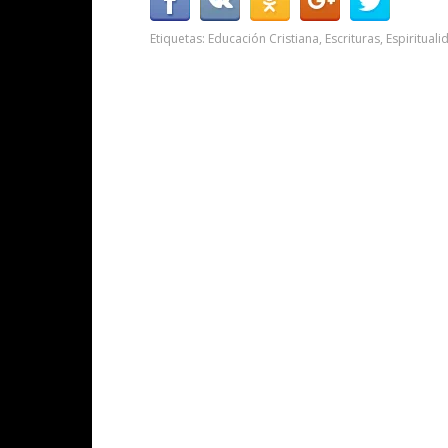
Etiquetas:
Educación Cristiana
,
Escrituras
,
Espirituali