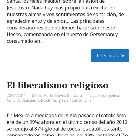
Santa, los fieles mediten sobre la Pasión de
Jesucristo. Nada hay más propio para excitar en
nuestras almas vivos sentimientos de contrición, de
agradecimiento y de amor… Las principales
consideraciones que podemos hacer sobre este
Hecho, comenzando en el huerto de Getsemaní y
consumado en …
Leer mas
El liberalismo religioso
20/04/2011
Mons. Martin Dávila Gandara
Tags:
Apologética
,
Concilio Vaticano II
,
Doctrina
,
Iglesia Post-conciliar
En México a mediados del siglo pasado el catolicismo
era de un 99%; ahora en el último censo del año 2010
se redujo al 87% global de todos los católicos tanto
conservadores como liberales; del 13% restante el 7 o