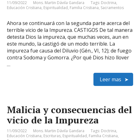
11/09/2022
Mons. Martin Dávila Gandara
Tags:
Doctrina
,
Educación Cristiana
,
Espiritualidad
,
Familia Cristiana
,
Sacramentos
Ahora se continuará con la segunda parte acerca del
terrible vicio de la Impureza. CASTIGOS De tal manera
detesta Dios la impureza, que muchas veces, aun en
este mundo, la castigó de un modo terrible. La
impureza fue causa del Diluvio (Gén., VI, 12); de fuego
contra Sodoma y Gomorra. ¿Por qué Dios hizo llover
…
Leer mas
Malicia y consecuencias del
vicio de la Impureza
11/09/2022
Mons. Martin Dávila Gandara
Tags:
Doctrina
,
Educación Cristiana
,
Escrituras
,
Espiritualidad
,
Familia Cristiana
,