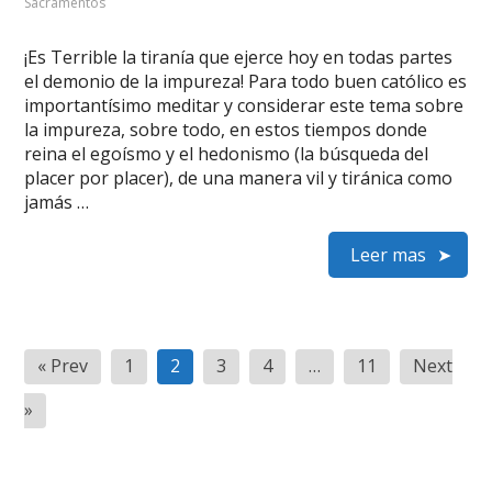
Sacramentos
¡Es Terrible la tiranía que ejerce hoy en todas partes
el demonio de la impureza! Para todo buen católico es
importantísimo meditar y considerar este tema sobre
la impureza, sobre todo, en estos tiempos donde
reina el egoísmo y el hedonismo (la búsqueda del
placer por placer), de una manera vil y tiránica como
jamás …
Leer mas
Paginación
« Prev
1
2
3
4
…
11
Next
de
»
entradas