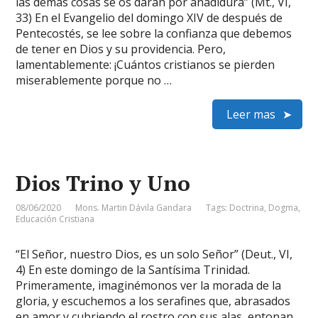
las demás cosas se os darán por añadidura” (Mt., VI,
33) En el Evangelio del domingo XIV de después de
Pentecostés, se lee sobre la confianza que debemos
de tener en Dios y su providencia. Pero,
lamentablemente: ¡Cuántos cristianos se pierden
miserablemente porque no …
Leer mas
Dios Trino y Uno
08/06/2020
Mons. Martin Dávila Gandara
Tags:
Doctrina
,
Dogma
,
Educación Cristiana
“El Señor, nuestro Dios, es un solo Señor” (Deut., VI,
4) En este domingo de la Santísima Trinidad.
Primeramente, imaginémonos ver la morada de la
gloria, y escuchemos a los serafines que, abrasados
en amor y cubriendo el rostro con sus alas, entonan