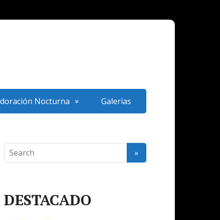
doración Nocturna
Galerias
DESTACADO