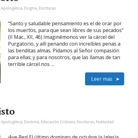
:
Apologética
,
Dogma
,
Escrituras
“Santo y saludable pensamiento es el de orar por
los muertos, para que sean libres de sus pecados”
(II Mac., XII, 46) Imaginémonos ver la cárcel del
Purgatorio, y allí penando con increíbles penas a
las benditas almas. Pidamos al Señor compasión
para ellas; y para nosotros, que las llamas de tan
terrible cárcel nos …
Leer mas
isto
:
Apologética
,
Doctrina
,
Educación Cristiana
,
Escrituras
,
Festividad
¡Ave Rex! El último domingo de octubre la Iglesia