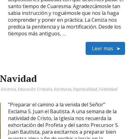
santo tiempo de Cuaresma. Agradezcámosle tan
sabia instrucción y roguémosle que nos la haga
comprender y poner en práctica. La Ceniza nos
predica la penitencia y la mortificación. Desde los
tiempos más antiguos, …
Leer mas
 Navidad
:
Doctrina
,
Educación Cristiana
,
Escrituras
,
Espiritualidad
,
Festividad
“Preparar el camino a la venida del Señor”
Exclama S. Juan el Bautista. A una semana de la
natividad de Cristo, la Iglesia nos recuerda la
exhortación del Profeta y del santo Precursor S.
Juan Bautista, para excitarnos a preparar bien
nuestra alma a fin de recibir a Jesús en la