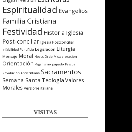
English Version
Espiritualidad
Evangelios
Familia Cristiana
Festividad
Iglesia
Historia
Post-conciliar
Iglesia Postconciliar
Liturgia
Legislación
Infabilidad Pontificia
Moral
Mensaje
Novus Ordo Missae
oración
Orientación
Paganismo
papado
Pascua
Sacramentos
Revolución Anticristiana
Semana Santa
Teología
Valores
Morales
Versione italiana
VISITAS