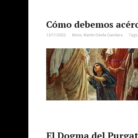
Cómo debemos acérc
13/11/2022
Mons. Martin Dávila Gandara
Tags
El Dogma del Purgat