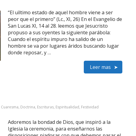
“El uìltimo estado de aquel hombre viene a ser
peor que el primero” (Lc., XI, 26) En el Evangelio de
San Lucas XI, 14 al 28. leemos que Jesucristo
propuso a sus oyentes la siguiente parábola:
Cuando el espíritu impuro ha salido de un
hombre se va por lugares áridos buscando lugar
donde reposar, y …
Leer mas
:
Cuaresma
,
Doctrina
,
Escrituras
,
Espiritualidad
,
Festividad
Adoremos la bondad de Dios, que inspiró a la
Iglesia la ceremonia, para enseñarnos las
disposiciones piadosas con que debemos pasar el