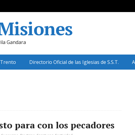
 Misiones
ila Gandara
 Trento
Directorio Oficial de las Iglesias de S.S.T.
A
sto para con los pecadores