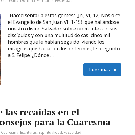
:
Cuaresma
,
Doctrina
,
Escrituras
,
Festividad
“Haced sentar a estas gentes” (Jn., VI, 12) Nos dice
el Evangelio de San Juan VI, 1-15), que hallándose
nuestro divino Salvador sobre un monte con sus
discípulos y con una multitud de casi cinco mil
hombres que le habían seguido, viendo los
milagros que hacia con los enfermos, le preguntó
a S. Felipe: ¿Dónde …
Leer mas
 las recaídas en el
onsejos para la Cuaresma
:
Cuaresma
,
Escrituras
,
Espiritualidad
,
Festividad